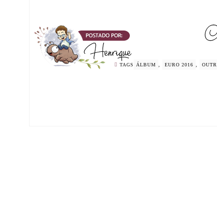
TAGS
ÁLBUM
,
EURO 2016
,
OUTR