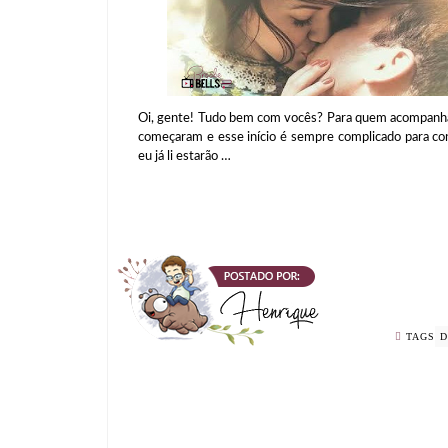
Oi, gente! Tudo bem com vocês? Para quem acompanha 
começaram e esse início é sempre complicado para con
eu já li estarão …
TAGS
D