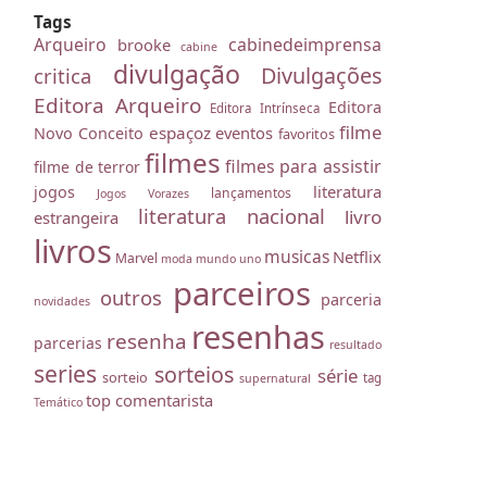
Tags
Arqueiro
cabinedeimprensa
brooke
cabine
divulgação
Divulgações
critica
Editora Arqueiro
Editora
Editora Intrínseca
filme
espaçoz
eventos
Novo Conceito
favoritos
filmes
filmes para assistir
filme de terror
literatura
jogos
lançamentos
Jogos Vorazes
literatura nacional
livro
estrangeira
livros
musicas
Netflix
Marvel
moda
mundo uno
parceiros
outros
parceria
novidades
resenhas
resenha
parcerias
resultado
series
sorteios
série
sorteio
tag
supernatural
top comentarista
Temático