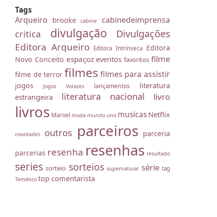
Tags
Arqueiro
cabinedeimprensa
brooke
cabine
divulgação
Divulgações
critica
Editora Arqueiro
Editora
Editora Intrínseca
filme
espaçoz
eventos
Novo Conceito
favoritos
filmes
filmes para assistir
filme de terror
literatura
jogos
lançamentos
Jogos Vorazes
literatura nacional
livro
estrangeira
livros
musicas
Netflix
Marvel
moda
mundo uno
parceiros
outros
parceria
novidades
resenhas
resenha
parcerias
resultado
series
sorteios
série
sorteio
tag
supernatural
top comentarista
Temático