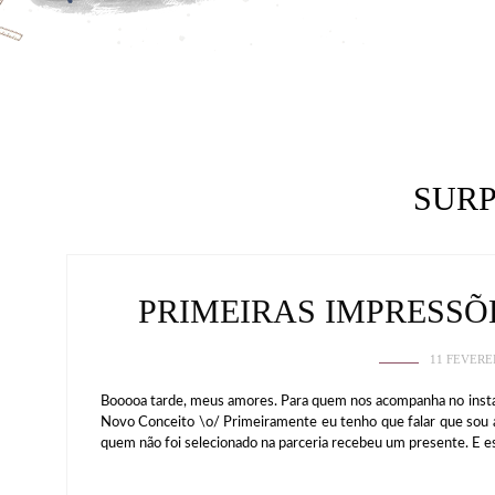
SUR
PRIMEIRAS IMPRESSÕ
11 FEVERE
Booooa tarde, meus amores. Para quem nos acompanha no insta
Novo Conceito \o/ Primeiramente eu tenho que falar que sou 
quem não foi selecionado na parceria recebeu um presente. E e