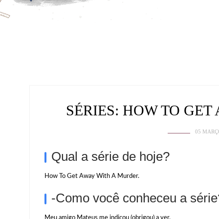
SÉRIES: HOW TO GE
05 MARÇ
Qual a série de hoje?
How To Get Away With A Murder.
-Como você conheceu a série
Meu amigo Mateus me indicou (obrigou) a ver.