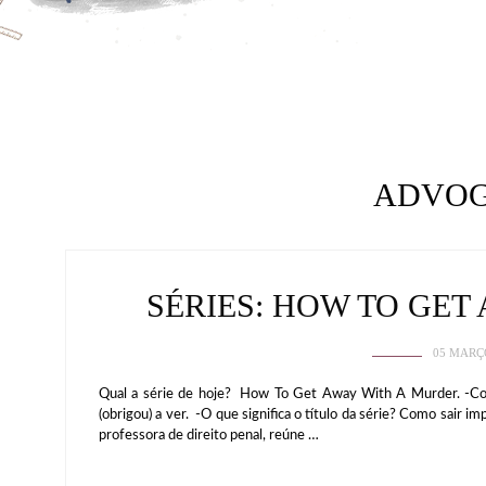
ADVO
SÉRIES: HOW TO GE
05 MARÇ
Qual a série de hoje? How To Get Away With A Murder. -C
(obrigou) a ver. -O que significa o título da série? Como sair i
professora de direito penal, reúne …