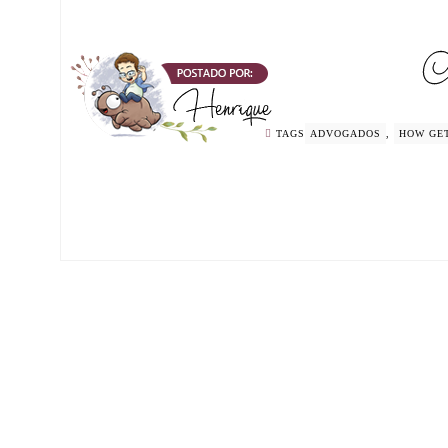
TAGS
ADVOGADOS
,
HOW GET