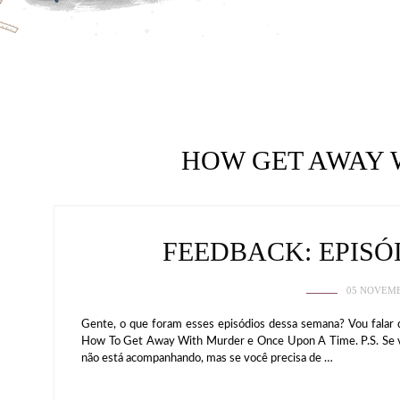
HOW GET AWAY 
FEEDBACK: EPIS
05 NOVEMB
Gente, o que foram esses episódios dessa semana? Vou falar d
How To Get Away With Murder e Once Upon A Time. P.S. Se voc
não está acompanhando, mas se você precisa de …