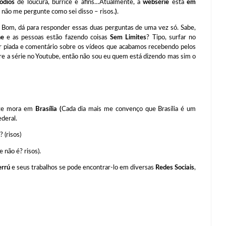
ódios
de loucura, burrice e afins…Atualmente, a
websérie
está
em
 não me pergunte como sei disso – risos.
)
.
Bom, dá para responder essas duas perguntas de uma vez só. Sabe,
ne
e as pessoas estão fazendo coisas
Sem Limites
? Tipo, surfar no
r piada e comentário sobre os vídeos que acabamos recebendo pelos
obre a série no Youtube, então não sou eu quem está dizendo mas sim o
nte mora em
Brasília (
Cada dia mais me convenço que Brasília é um
ederal.
? (risos)
 não é? risos).
errú
e seus trabalhos se pode encontrar-lo em diversas
Redes Sociais
,