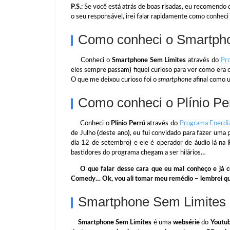
P.S.:
Se você está atrás de boas risadas, eu recomendo q
o seu responsável, irei falar rapidamente como conhec
Como conheci o Smartph
Conheci o
Smartphone Sem Limites
através do
Pr
eles sempre passam
)
fiquei curioso para ver como era 
O que me deixou curioso foi o
smartphone
afinal como 
Como conheci o Plínio Pe
Conheci o
Plínio Perrú
através do
Programa Enerdi
de Julho
(
deste ano
)
, eu fui convidado para fazer uma
dia 12 de setembro
)
e ele é operador de áudio lá na
bastidores do programa chegam a ser hilários…
O que falar desse cara que eu mal conheço e já co
Comedy… Ok, vou ali tomar meu remédio – lembrei que
Smartphone Sem Limites
Smartphone Sem Limites
é uma
websérie
do
Youtu