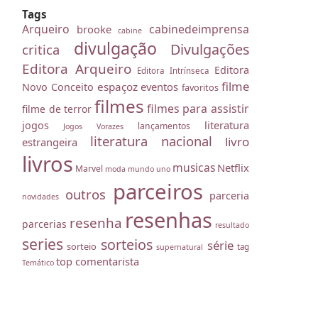
Tags
Arqueiro
cabinedeimprensa
brooke
cabine
divulgação
Divulgações
critica
Editora Arqueiro
Editora
Editora Intrínseca
filme
espaçoz
eventos
Novo Conceito
favoritos
filmes
filmes para assistir
filme de terror
literatura
jogos
lançamentos
Jogos Vorazes
literatura nacional
livro
estrangeira
livros
musicas
Netflix
Marvel
moda
mundo uno
parceiros
outros
parceria
novidades
resenhas
resenha
parcerias
resultado
series
sorteios
série
sorteio
tag
supernatural
top comentarista
Temático