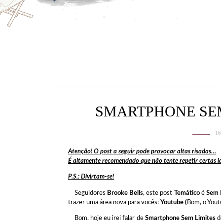
SMARTPHONE SEM
1
Atenção! O post a seguir pode provocar altas risadas…
É altamente recomendado que não tente repetir certas 
P.S.: Divirtam-se!
Seguidores
Brooke Bells
, este post
Temático
é
Sem 
trazer uma área nova para vocês:
Youtube
(
Bom, o Yout
Bom, hoje eu irei falar de
Smartphone Sem Limites
d