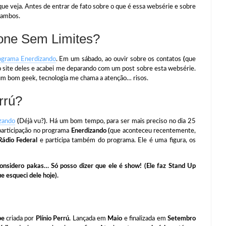
ue veja. Antes de entrar de fato sobre o que é essa websérie e sobre
i ambos.
one Sem Limites?
ograma Enerdizando
. Em um sábado, ao ouvir sobre os contatos
(
que
o site deles e acabei me deparando com um post sobre esta websérie.
um bom geek, tecnologia me chama a atenção… risos.
rrú?
zando
(
Déjà vu?
)
. Há um bom tempo, para ser mais preciso no dia 25
 participação no programa
Enerdizando
(
que aconteceu recentemente,
Rádio Federal
e participa também do programa. Ele é uma figura, os
nsidero pakas… Só posso dizer que ele é show! (Ele faz Stand Up
 esqueci dele hoje).
be
criada por
Plínio Perrú.
Lançada em
Maio
e finalizada em
Setembro