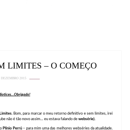
 LIMITES – O COMEÇO
6 DEZEMBRO 2015
idiotices…Obrigado!
Limites
. Bom, para marcar o meu retorno definitivo e sem limites, irei
ube não é tão novo assim… eu estava falando de
websérie)
.
o
Plínio Perrú
– para mim uma das melhores webséries da atualidade.