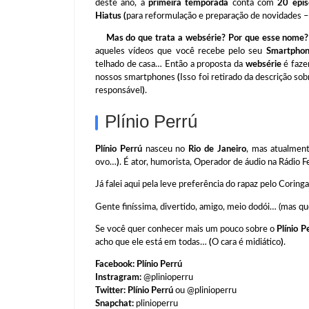
deste ano, a
primeira temporada
conta com
20 epis
Hiatus
(
para reformulação e preparação de novidades –
Mas do que trata a websérie? Por que esse nome?
aqueles vídeos que você recebe pelo seu
Smartpho
telhado de casa… Então a proposta da
websérie
é faze
nossos smartphones
(
Isso foi retirado da descrição s
responsável
)
.
Plínio Perrú
Plínio Perrú
nasceu no
Rio de Janeiro
, mas atualme
ovo…
)
. É ator, humorista, Operador de áudio na Rádio F
Já falei aqui pela leve preferência do rapaz pelo Coringa
Gente finíssima, divertido, amigo, meio dodói… (mas que
Se você quer conhecer mais um pouco sobre o
Plínio P
acho que ele está em todas…
(
O cara é midiático
)
.
Facebook: Plínio Perrú
Instragram:
@plinioperru
Twitter: Plínio Perrú
ou @plinioperru
Snapchat:
plinioperru