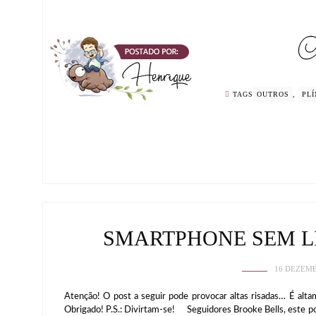
TAGS
OUTROS
,
PLÍ
SMARTPHONE SEM L
16 DEZEMB
Atenção! O post a seguir pode provocar altas risadas… É alt
Obrigado! P.S.: Divirtam-se! Seguidores Brooke Bells, este p