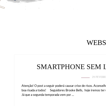
WEBS
SMARTPHONE SEM L
29 FEVERE
Atenção! O post a seguir poderá causar crise de risos. Aconsel
boa risada a todos! Seguidores Brooke Bells, hoje iremos ter
Já que a segunda temporada vem por …