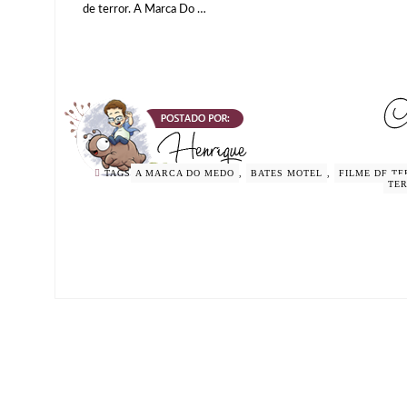
de terror. A Marca Do …
TAGS
A MARCA DO MEDO
,
BATES MOTEL
,
FILME DE T
TE