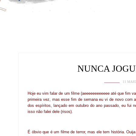
NUNCA JOGU
11 MAIO
Hoje eu vim falar de um filme (aeeeeeeeeeeee até que fim v
primeira vez, mas esse fim de semana eu vi de novo com 
dos espíritos, lançado em outubro do ano passado, eu fui n
isso não falei dele (risos).
É óbvio que é um filme de terror, mas ele tem história. Oui