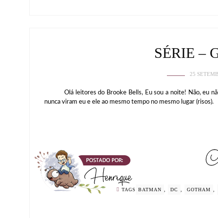
SÉRIE –
25 SETEMB
Olá leitores do Brooke Bells, Eu sou a noite! Não, eu não
nunca viram eu e ele ao mesmo tempo no mesmo lugar (risos).
TAGS
BATMAN
,
DC
,
GOTHAM
,