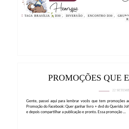
TAGS
BRASÍLIA
,
D30
,
DIVERSÃO
,
ENCONTRO D30
,
GRUPO
R
PROMOÇÕES QUE 
22 SETEMB
Gente, passei aqui para lembrar vocês que tem promoções a
Promoção do Facebook: Quer ganhar livro + dvd do Querido John? 
e depois compartilhar a publicação e pronto. Essa promoção …