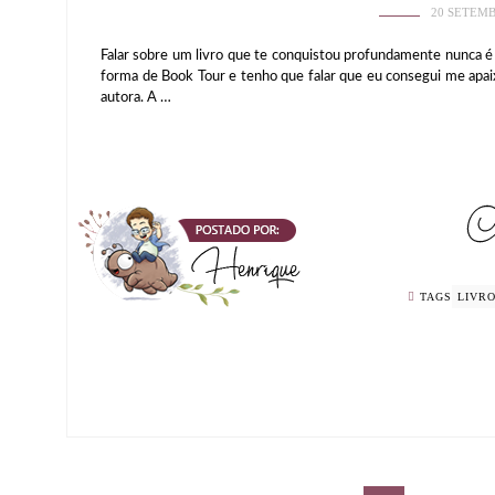
20 SETEMB
Falar sobre um livro que te conquistou profundamente nunca é f
forma de Book Tour e tenho que falar que eu consegui me apaix
autora. A …
TAGS
LIVR