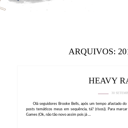
ARQUIVOS:
20
HEAVY RA
30 SETEMB
Olá seguidores Brooke Bells, após um tempo afastado do blo
posts temáticos meus em sequência, tá? (risos)). Para marca
Games (Ok, não tão novo assim pois já …