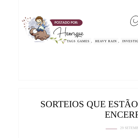
TAGS
GAMES
,
HEAVY RAIN
,
INVESTI
SORTEIOS QUE ESTÃO
ENCER
29 SETEMB