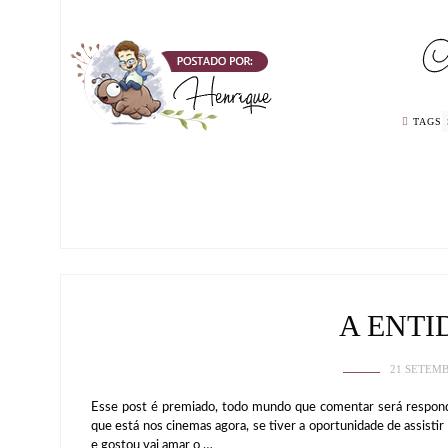
TAGS
A ENTI
21 SETEMB
Esse post é premiado, todo mundo que comentar será respondi
que está nos cinemas agora, se tiver a oportunidade de assistir
e gostou vai amar o …