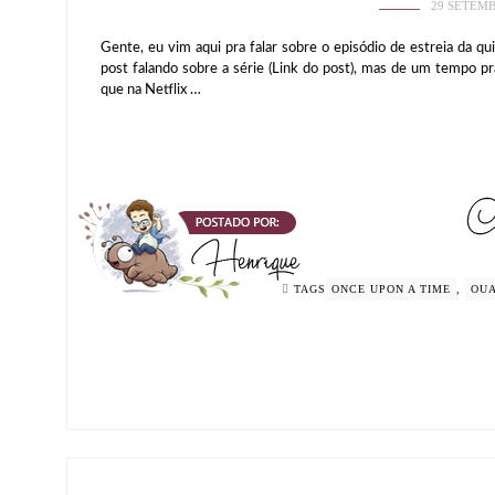
29 SETEMB
Gente, eu vim aqui pra falar sobre o episódio de estreia da 
post falando sobre a série (Link do post), mas de um tempo pr
que na Netflix …
TAGS
ONCE UPON A TIME
,
OU