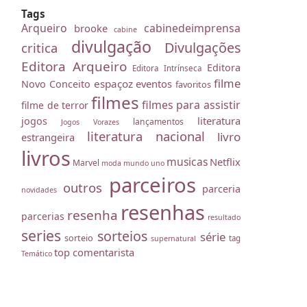
Tags
Arqueiro
cabinedeimprensa
brooke
cabine
divulgação
Divulgações
critica
Editora Arqueiro
Editora
Editora Intrínseca
filme
espaçoz
eventos
Novo Conceito
favoritos
filmes
filmes para assistir
filme de terror
literatura
jogos
lançamentos
Jogos Vorazes
literatura nacional
livro
estrangeira
livros
musicas
Netflix
Marvel
moda
mundo uno
parceiros
outros
parceria
novidades
resenhas
resenha
parcerias
resultado
series
sorteios
série
sorteio
tag
supernatural
top comentarista
Temático