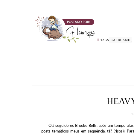
TAGS
CARDGAME
,
HEAVY
3
Olá seguidores Brooke Bells, após um tempo afastado
posts temáticos meus em sequência, tá? (risos)). Pa