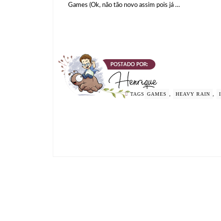
Games (Ok, não tão novo assim pois já …
TAGS
GAMES
,
HEAVY RAIN
,