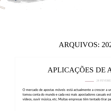
ARQUIVOS:
20
APLICAÇÕES DE 
28 FEVERE
O mercado de apostas móveis está actualmente a crescer a 
tomou conta do mundo e cada vez mais apostadores casuais estão
vídeos, ouvir música, etc. Muitas empresas têm tentado tirar p