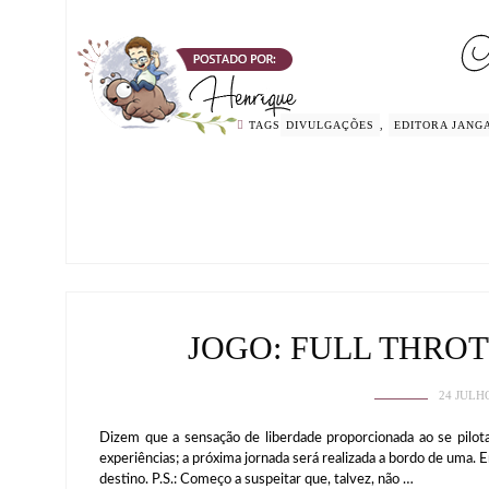
TAGS
DIVULGAÇÕES
,
EDITORA JANG
JOGO: FULL THRO
24 JULH
Dizem que a sensação de liberdade proporcionada ao se pilota
experiências; a próxima jornada será realizada a bordo de uma. 
destino. P.S.: Começo a suspeitar que, talvez, não …