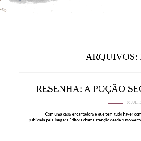
ARQUIVOS:
RESENHA: A POÇÃO S
30 JULH
Com uma capa encantadora e que tem tudo haver com a hist
publicada pela Jangada Editora chama atenção desde o momen