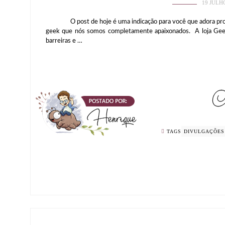
19 JULH
O post de hoje é uma indicação para você que adora produ
geek que nós somos completamente apaixonados. A loja Gee
barreiras e …
TAGS
DIVULGAÇÕES