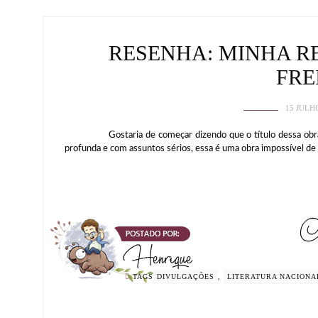
RESENHA: MINHA R
FRE
15 JULH
Gostaria de começar dizendo que o título dessa obra não
profunda e com assuntos sérios, essa é uma obra impossível de se
TAGS
DIVULGAÇÕES
,
LITERATURA NACIONA