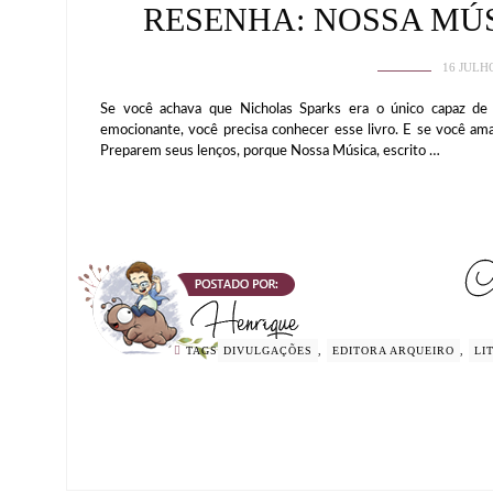
RESENHA: NOSSA MÚS
16 JULH
Se você achava que Nicholas Sparks era o único capaz de
emocionante, você precisa conhecer esse livro. E se você ama
Preparem seus lenços, porque Nossa Música, escrito …
TAGS
DIVULGAÇÕES
,
EDITORA ARQUEIRO
,
LI