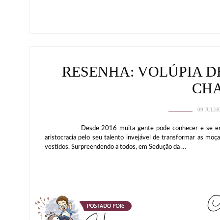
RESENHA: VOLÚPIA D
CH
09 JULH
Desde 2016 muita gente pode conhecer e se encantar
aristocracia pelo seu talento invejável de transformar as mo
vestidos. Surpreendendo a todos, em Sedução da …