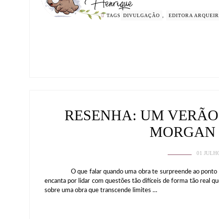
TAGS
DIVULGAÇÃO
,
EDITORA ARQUEI
RESENHA: UM VERÃO
MORGAN
01 JULH
O que falar quando uma obra te surpreende ao ponto de t
encanta por lidar com questões tão difíceis de forma tão real 
sobre uma obra que transcende limites …