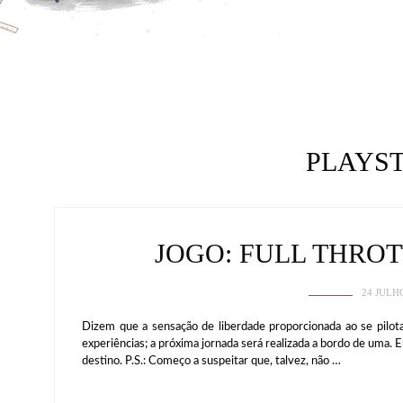
PLAYS
JOGO: FULL THRO
24 JULH
Dizem que a sensação de liberdade proporcionada ao se pilota
experiências; a próxima jornada será realizada a bordo de uma. 
destino. P.S.: Começo a suspeitar que, talvez, não …