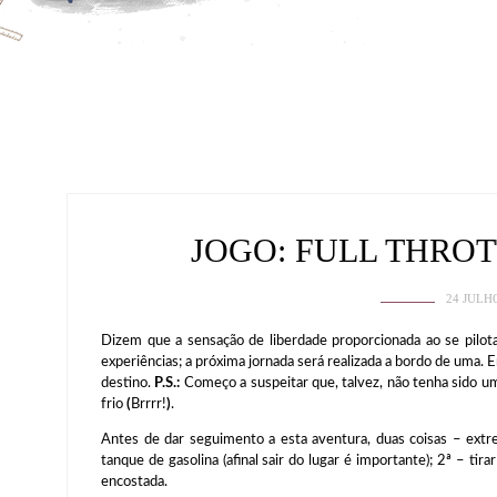
JOGO: FULL THRO
24 JULH
Dizem que a sensação de liberdade proporcionada ao se pilota
experiências; a próxima jornada será realizada a bordo de uma. 
destino.
P.S.:
Começo a suspeitar que, talvez, não tenha sido uma
frio
(
Brrrr!
)
.
Antes de dar seguimento a esta aventura, duas coisas – extr
tanque de gasolina (afinal sair do lugar é importante); 2ª – ti
encostada.