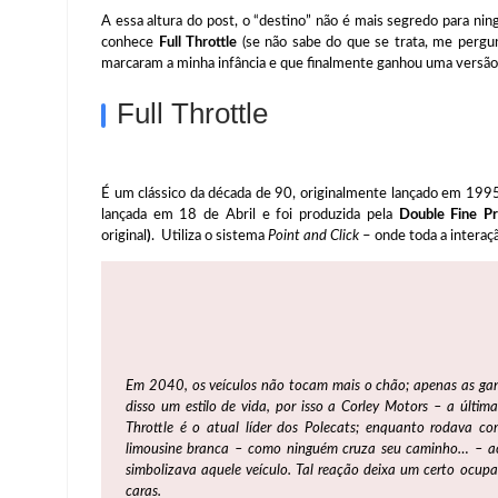
A essa altura do post, o “destino” não é mais segredo para n
conhece
Full Throttle
(se não sabe do que se trata, me perg
marcaram a minha infância e que finalmente ganhou uma versã
Full Throttle
É um clássico da década de 90, originalmente lançado em 1995
lançada em 18 de Abril e foi produzida pela
Double Fine Pr
original
)
. Utiliza o sistema
Point and Click
– onde toda a interaç
Em 2040, os veículos não tocam mais o chão; apenas as ga
disso um estilo de vida, por isso a
Corley Motors
– a última
Throttle é o atual líder dos
Polecats;
enquanto rodava com
limousine branca – como ninguém cruza seu caminho… – ac
simbolizava aquele veículo. Tal reação deixa um certo ocup
caras.