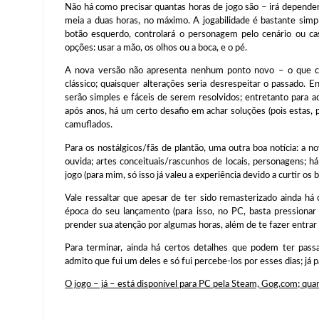
Não há como precisar quantas horas de jogo são – irá depende
meia a duas horas, no máximo. A jogabilidade é bastante simp
botão esquerdo, controlará o personagem pelo cenário ou ca
opções: usar a mão, os olhos ou a boca, e o pé.
A nova versão não apresenta nenhum ponto novo – o que co
clássico; quaisquer alterações seria desrespeitar o passado. 
serão simples e fáceis de serem resolvidos; entretanto para
após anos, há um certo desafio em achar soluções (pois estas, 
camuflados.
Para os nostálgicos/fãs de plantão, uma outra boa notícia: a n
ouvida; artes conceituais/rascunhos de locais, personagens; h
jogo (para mim, só isso já valeu a experiência devido a curtir os b
Vale ressaltar que apesar de ter sido remasterizado ainda há 
época do seu lançamento (para isso, no PC, basta pressionar 
prender sua atenção por algumas horas, além de te fazer entrar 
Para terminar, ainda há certos detalhes que podem ter pass
admito que fui um deles e só fui percebe-los por esses dias; já 
O jogo – já – está disponível para PC pela Steam, Gog.com; qua