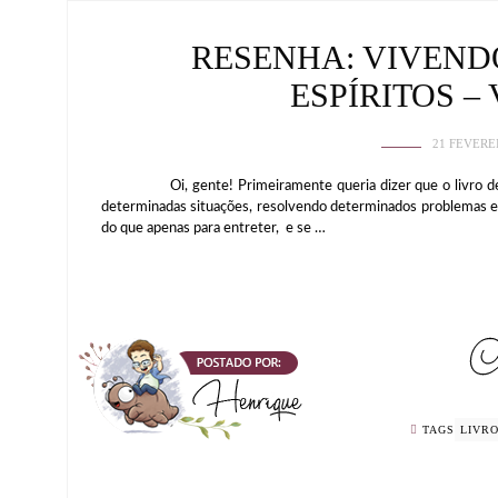
RESENHA: VIVEN
ESPÍRITOS –
21 FEVERE
Oi, gente! Primeiramente queria dizer que o livro de ho
determinadas situações, resolvendo determinados problemas e b
do que apenas para entreter, e se …
TAGS
LIVR