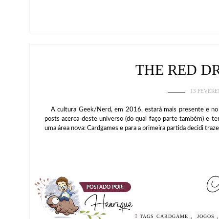
THE RED D
13 FEVERE
A cultura Geek/Nerd, em 2016, estará mais presente e no Br
posts acerca deste universo (do qual faço parte também) e t
uma área nova: Cardgames e para a primeira partida decidi traz
TAGS
CARDGAME
,
JOGOS