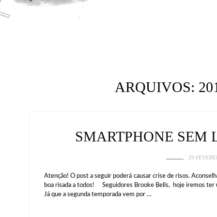
ARQUIVOS:
20
SMARTPHONE SEM L
29 FEVERE
Atenção! O post a seguir poderá causar crise de risos. Aconsel
boa risada a todos! Seguidores Brooke Bells, hoje iremos ter
Já que a segunda temporada vem por …