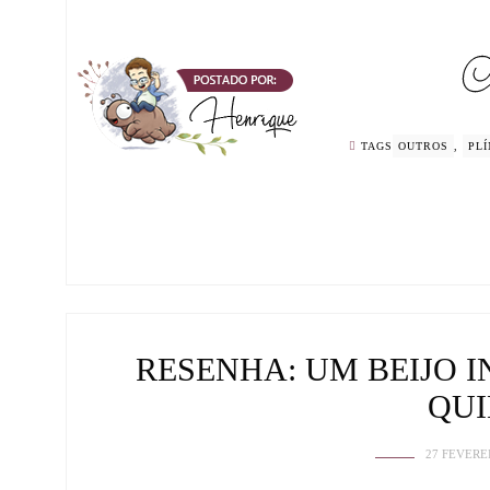
TAGS
OUTROS
,
PLÍ
RESENHA: UM BEIJO I
QU
27 FEVERE