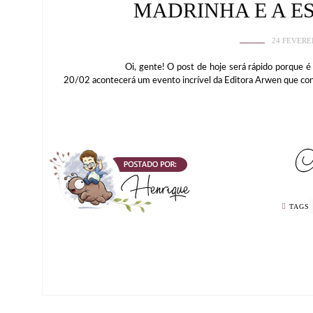
MADRINHA E A E
24 FEVERE
Oi, gente! O post de hoje será rápido porque é um co
20/02 acontecerá um evento incrível da Editora Arwen que cont
TAGS