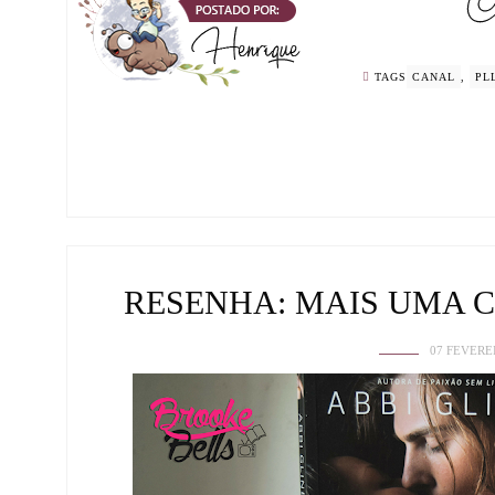
TAGS
CANAL
,
PL
RESENHA: MAIS UMA C
07 FEVERE