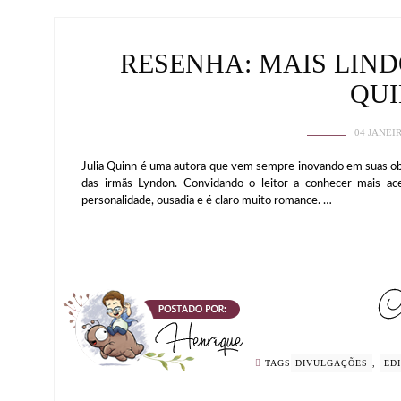
RESENHA: MAIS LIND
QU
04 JANEI
Julia Quinn é uma autora que vem sempre inovando em suas obr
das irmãs Lyndon. Convidando o leitor a conhecer mais ace
personalidade, ousadia e é claro muito romance. …
TAGS
DIVULGAÇÕES
,
ED