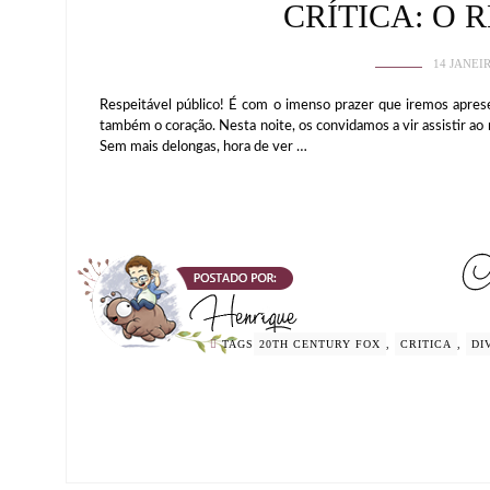
CRÍTICA: O 
14 JANEI
Respeitável público! É com o imenso prazer que iremos apre
também o coração. Nesta noite, os convidamos a vir assistir ao
Sem mais delongas, hora de ver …
TAGS
20TH CENTURY FOX
,
CRITICA
,
DI