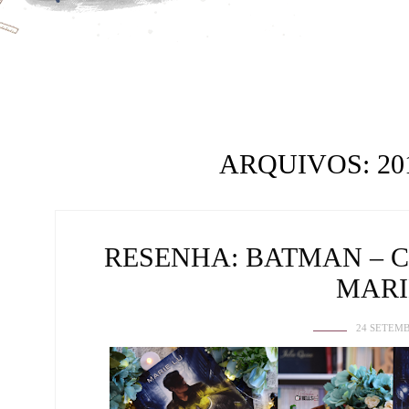
ARQUIVOS:
20
RESENHA: BATMAN – C
MARI
24 SETEMB