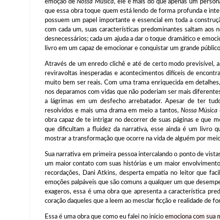
emoção de
Nossa Música
, ele é mais do que apenas um persona
que essa obra toque quem está lendo de forma profunda e int
possuem um papel importante e essencial em toda a construç
com cada um, suas características predominantes saltam aos n
desnecessários; cada um ajuda a dar o toque dramático e emoc
livro em um capaz de emocionar e conquistar um grande público
Através de um enredo clichê e até de certo modo previsível, a 
reviravoltas inesperadas e acontecimentos difíceis de encon
muito bem ser reais. Com uma trama enriquecida em detalhes,
nos deparamos com vidas que não poderiam ser mais diferentes,
a lágrimas em um desfecho arrebatador. Apesar de ter tud
resolvidos e mais uma drama em meio a tantos,
Nossa Música
obra capaz de te intrigar no decorrer de suas páginas e que m
que dificultam a fluidez da narrativa, esse ainda é um livr
mostrar a transformação que ocorre na vida de alguém por meio
Sua narrativa em primeira pessoa intercalando o ponto de vistas 
um maior contato com suas histórias e um maior envolvimento
recordações, Dani Atkins, desperta empatia no leitor que fa
emoções palpáveis que são comuns a qualquer um que desempenhe
exageros, essa é uma obra que apresenta a característica pr
coração daqueles que a leem ao mesclar ficção e realidade de fo
Essa é uma obra que como eu falei no inicio
emociona com sua m