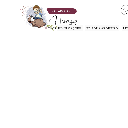
TAGS
DIVULGAÇÕES
,
EDITORA ARQUEIRO
,
LI