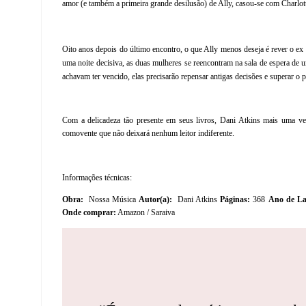
amor (e também a primeira grande desilusão) de Ally, casou-se com Charlot
Oito anos depois do último encontro, o que Ally menos deseja é rever o ex 
uma noite decisiva, as duas mulheres se reencontram na sala de espera de u
achavam ter vencido, elas precisarão repensar antigas decisões e superar o
Com a delicadeza tão presente em seus livros, Dani Atkins mais uma vez
comovente que não deixará nenhum leitor indiferente.
Informações técnicas:
Obra:
Nossa Música
Autor(a):
Dani Atkins
Páginas:
368
Ano de La
Onde comprar:
Amazon / Saraiva