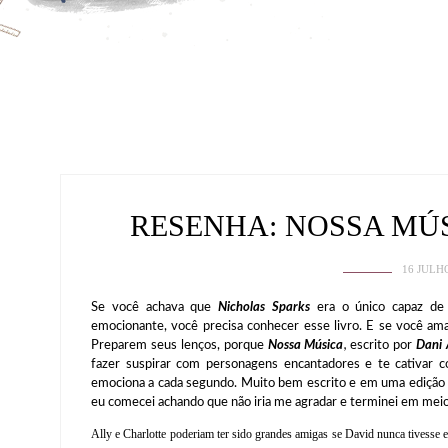
RESENHA: NOSSA MÚS
16 JULH
Se você achava que
Nicholas Sparks
era o único capaz de
emocionante, você precisa conhecer esse livro. E se você ama
Preparem seus lenços, porque
Nossa Música
,
escrito por
Dani 
fazer suspirar com personagens encantadores e te cativar c
emociona a cada segundo. Muito bem escrito e em uma edição c
eu comecei achando que não iria me agradar e terminei em meio
Ally e Charlotte poderiam ter sido grandes amigas se David nunca tivesse e