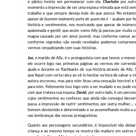
e pânico insiste em permanecer com ela.
Charlotte
por outr
momento a impressão de ser uma esposa mimada que está sem
trabalho e que sempre deseja mais do que possuí. No entanto,
apesar de fazerem realmente parte de quem ela é
– acabam por fi
história e sentimentos, nos mostrando que apesar de inúmeros
apaixonada e gentil; que assim como Ally já passou por muita coi
magoa causado por um amor juvenil, mas conforme vamos ava
conforme segredos vão sendo revelados podemos compreende
vermos simpatizando com suas histórias.
Joe,
o marido de Ally, é o protagonista com que temos o menor
ele ocorre logo nas primeiras páginas ao vermos ele corrend
ajuda e durante os flashbacks de sua história através de Ally
que fiquei com certa raiva ao vê-lo hesitar na hora de salvar a 
autora escreveu, mas para mim ficou uma sensação horrível e f
para mim. Felizmente isso logo veio a ser mudado e eu pude volt
com que tratava sua esposa.
David
, por outro lado, é um pers
cujos sentimentos eu confesso que ainda não consegui desve
passa a impressão de nutrir sentimentos por outra mulher…
homem destemido e determinado e se assemelhando muito a um 
nas lembranças das nossas protagonistas.
Quanto aos personagens secundários, é impossível não deixar 
criança e ao mesmo tempo se mostra tão maduro em outros 