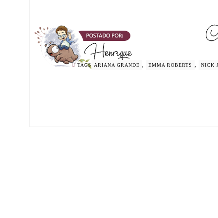
TAGS
ARIANA GRANDE
,
EMMA ROBERTS
,
NICK 