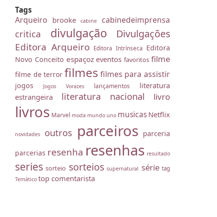
Tags
Arqueiro
cabinedeimprensa
brooke
cabine
divulgação
Divulgações
critica
Editora Arqueiro
Editora
Editora Intrínseca
filme
espaçoz
eventos
Novo Conceito
favoritos
filmes
filmes para assistir
filme de terror
literatura
jogos
lançamentos
Jogos Vorazes
literatura nacional
livro
estrangeira
livros
musicas
Netflix
Marvel
moda
mundo uno
parceiros
outros
parceria
novidades
resenhas
resenha
parcerias
resultado
series
sorteios
série
sorteio
tag
supernatural
top comentarista
Temático