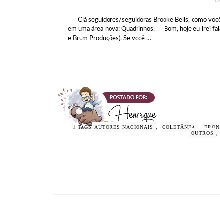
0
Olá seguidores/seguidoras Brooke Bells, como vocês 
em uma área nova: Quadrinhos. Bom, hoje eu irei fala
e Brum Produções). Se você …
TAGS
AUTORES NACIONAIS
,
COLETÂNEA
,
FRON
OUTROS
,