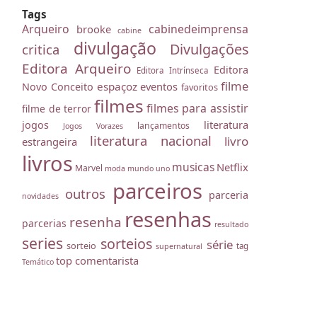
Tags
Arqueiro
cabinedeimprensa
brooke
cabine
divulgação
Divulgações
critica
Editora Arqueiro
Editora
Editora Intrínseca
filme
espaçoz
eventos
Novo Conceito
favoritos
filmes
filmes para assistir
filme de terror
literatura
jogos
lançamentos
Jogos Vorazes
literatura nacional
livro
estrangeira
livros
musicas
Netflix
Marvel
moda
mundo uno
parceiros
outros
parceria
novidades
resenhas
resenha
parcerias
resultado
series
sorteios
série
sorteio
tag
supernatural
top comentarista
Temático