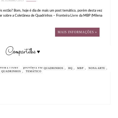
2 SETEMBRO 2015
estão? Bom, hoje é dia de mais um post temático, porém desta vez
r sobre a Coletânea de Quadrinhos – Fronteira Livre da MBP (Milena
MAIS INFORMAÇÕES »
TEIRA LIVRE
,
HISTÓRIA EM QUADRINHOS
,
HQ
,
MBP
,
NONA ARTE
,
QUADRINHOS
,
TEMÁTICO