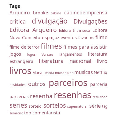
Tags
Arqueiro
cabinedeimprensa
brooke
cabine
divulgação
Divulgações
critica
Editora Arqueiro
Editora
Editora Intrínseca
filme
espaçoz
eventos
Novo Conceito
favoritos
filmes
filmes para assistir
filme de terror
literatura
jogos
lançamentos
Jogos Vorazes
literatura nacional
livro
estrangeira
livros
musicas
Netflix
Marvel
moda
mundo uno
parceiros
outros
parceria
novidades
resenhas
resenha
parcerias
resultado
series
sorteios
série
sorteio
tag
supernatural
top comentarista
Temático