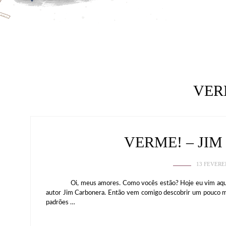
VER
VERME! – JI
13 FEVERE
Oi, meus amores. Como vocês estão? Hoje eu vim aqui traz
autor Jim Carbonera. Então vem comigo descobrir um pouco ma
padrões …