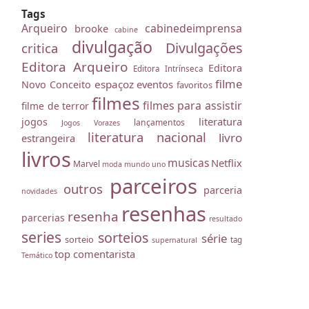
Tags
Arqueiro
cabinedeimprensa
brooke
cabine
divulgação
Divulgações
critica
Editora Arqueiro
Editora
Editora Intrínseca
filme
espaçoz
eventos
Novo Conceito
favoritos
filmes
filmes para assistir
filme de terror
literatura
jogos
lançamentos
Jogos Vorazes
literatura nacional
livro
estrangeira
livros
musicas
Netflix
Marvel
moda
mundo uno
parceiros
outros
parceria
novidades
resenhas
resenha
parcerias
resultado
series
sorteios
série
sorteio
tag
supernatural
top comentarista
Temático