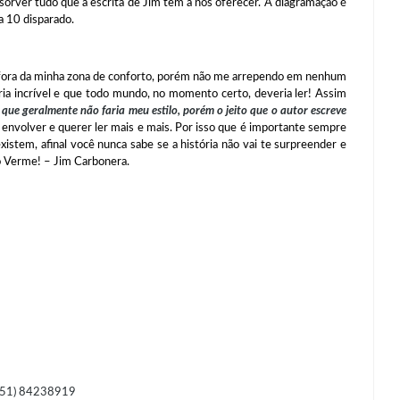
sorver tudo que a escrita de Jim tem a nos oferecer. A diagramação é
a 10 disparado.
ra da minha zona de conforto, porém não me arrependo em nenhum
ria incrível e que todo mundo, no momento certo, deveria ler! Assim
 que geralmente não faria meu estilo, porém o jeito que o autor escreve
e envolver e querer ler mais e mais. Por isso que é importante sempre
istem, afinal você nunca sabe se a história não vai te surpreender e
ro Verme! – Jim Carbonera.
 (51) 84238919