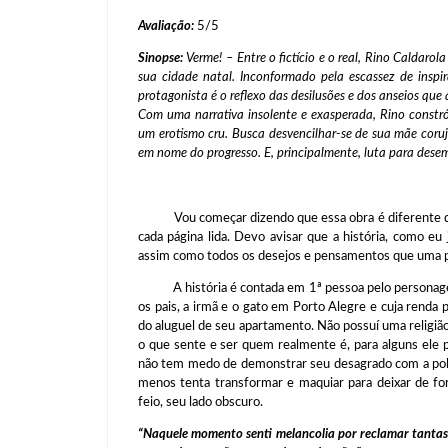
Avaliação:
5/5
Sinopse:
Verme! – Entre o fictício e o real, Rino Caldaro
sua cidade natal. Inconformado pela escassez de inspira
protagonista é o reflexo das desilusões e dos anseios q
Com uma narrativa insolente e exasperada, Rino constrói
um erotismo cru. Busca desvencilhar-se de sua mãe coruja
em nome do progresso. E, principalmente, luta para dese
Vou começar dizendo que essa obra é diferente de to
cada página lida. Devo avisar que a história, como eu j
assim como todos os desejos e pensamentos que uma p
A história é contada em 1ª pessoa pelo personagem
os pais, a irmã e o gato em Porto Alegre e cuja renda 
do aluguel de seu apartamento. Não possuí uma religiã
o que sente e ser quem realmente é, para alguns ele 
não tem medo de demonstrar seu desagrado com a polít
menos tenta transformar e maquiar para deixar de fo
feio, seu lado obscuro.
“Naquele momento senti melancolia por reclamar tantas