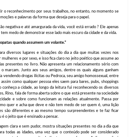
o reconhecimento por seus trabalhos, no entanto, no momento se
emoções e palavras da forma que deseja para o papel.
gativa e até amargurada da vida, você está errado ? Ele apenas
ão tem medo de demonstrar esse lado mais escuro da cidade e da vida.
iopatas quando assumem um volante.”
iversos lugares e situações do dia a dia que muitas vezes nos
 mulheres e por sexo, e isso fica claro no jeito poético que assume ao
ogias presentes no livro. Não apresenta um relacionamento sério com
 o marcam. Junto aos seus amigos, dentre os quais alguns ganham
a vendendo drogas ilícitas ou Pedroca, seu amigo homossexual, entre
ue assim como qualquer pessoa eles saem para bares, pubs, shoppings
 conheço a cidade, ao longo da leitura fui reconhecendo os diversos
es, Rino, fala de forma aberta sobre o que está presente na sociedade
a cidade e sobre como funcionam as relações atualmente. Passa por
 como quer e acha que deve e não tem medo de ser quem é, uma lição
es são diferentes e ao mesmo tempo surpreendentes e te faz ficar
é o jeito que é ensinado a pensar.
 clara e sem pudor, mostra situações presentes no dia a dia que
ara todas as idades, uma vez que o conteúdo pode ser considerado