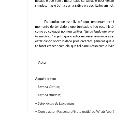
pesado e que sem a maturidade certa não é possível ab
simples, mas é ótima e a narrativa e a escrita levam not
Eu admito que esse livro é algo completamente fo
momento de ter dado a oportunidade e lido essa histó
como eu coloquei no meu twitter: “
Estou lendo um livro
te envolve
…”,
o jeito que o autor escreve leva você a s
estar dando oportunidade pros diversos gêneros que ex
te fazer crescer com ela, que foi o meu caso com o liv
Autor;
Adquira o seu:
–
Livraria Cultura;
–
Livraria Pandora;
–
Sebo Figura de Linguagem;
–
Com o autor (Pagseguro/frete grátis) ou WhatsApp: