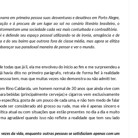
la narra em primeira pessoa suas desventuras e desatinos em Porto Alegre,
ção e à procura de um lugar ao sol no cenário literário brasileiro, o
ue atormentam uma sociedade cada vez mais conturbada e contraditória.
 e defende seu espaço pessoal utilizando-se de ironia, arrogância e de
 e do seu bairro que outrora fora de classe média, mas agora se elitiza
mbaraçar sua paradoxal maneira de pensar e ver o mundo.
das que já li, ela me envolveu do início ao fim e me surpreendeu a
á havia dito no primeiro parágrafo, retrata de forma fiel à realidade
essoa tem, mas que muitas vezes não demonstra ou não admiti ter.
 Rino Caldarola, um homem normal de 30 anos que ainda vive com
para bebidas (principalmente cervejas) e cigarros vem exclusivamente
o especifica, gosta de um pouco de cada uma, e não tem medo de falar
pode ser considerado até grosso ou rude, mas ele é apenas sincero e
ica atual ou com situações que estão presentes no dia a dia e muito
rma agradável quando isso não reflete a realidade que tem seu lado
 vezes da vida, enquanto outras pessoas se satisfaziam apenas com um