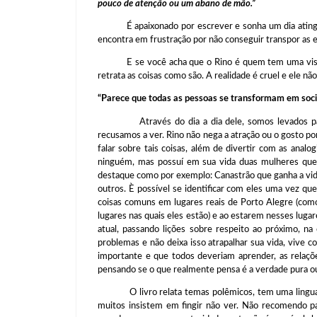
pouco de atenção ou um abano de mão.”
É apaixonado por escrever e sonha um dia atingir 
encontra em frustração por não conseguir transpor as 
E se você acha que o Rino é quem tem uma visão ne
retrata as coisas como são. A realidade é cruel e ele n
“Parece que todas as pessoas se transformam em soc
Através do dia a dia dele, somos levados para d
recusamos a ver. Rino não nega a atração ou o gosto por
falar sobre tais coisas, além de divertir com as anal
ninguém, mas possuí em sua vida duas mulheres que
destaque como por exemplo: Canastrão que ganha a vid
outros. È possível se identificar com eles uma vez q
coisas comuns em lugares reais de Porto Alegre (como
lugares nas quais eles estão) e ao estarem nesses lugar
atual, passando lições sobre respeito ao próximo, n
problemas e não deixa isso atrapalhar sua vida, vive
importante e que todos deveriam aprender, as relaçõ
pensando se o que realmente pensa é a verdade pura ou 
O livro relata temas polêmicos, tem uma linguagem
muitos insistem em fingir não ver. Não recomendo p