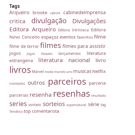
Tags
Arqueiro
cabinedeimprensa
brooke
cabine
divulgação
Divulgações
critica
Editora Arqueiro
Editora
Editora Intrínseca
filme
espaçoz
eventos
Novo Conceito
favoritos
filmes
filmes para assistir
filme de terror
literatura
jogos
lançamentos
Jogos Vorazes
literatura nacional
livro
estrangeira
livros
musicas
Netflix
Marvel
moda
mundo uno
parceiros
outros
parceria
novidades
resenhas
resenha
parcerias
resultado
series
sorteios
série
sorteio
tag
supernatural
top comentarista
Temático