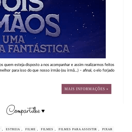
rmos quem esteja disposto a nos acompanhar e assim realizarmos feitos
elhor para isso do que nosso irmão (ou irmã…) – afinal, o elo forjado
MAIS INFORMAÇÕES »
Y
,
ESTREIA
,
FILME
,
FILMES
,
FILMES PARA ASSISTIR
,
PIXAR