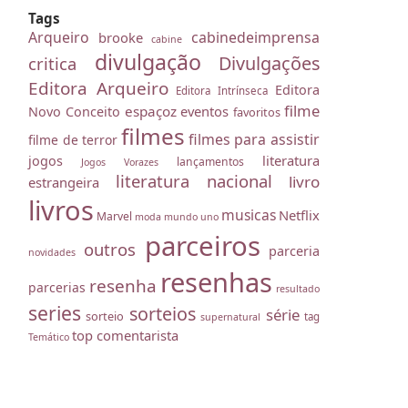
Tags
Arqueiro
cabinedeimprensa
brooke
cabine
divulgação
Divulgações
critica
Editora Arqueiro
Editora
Editora Intrínseca
filme
espaçoz
eventos
Novo Conceito
favoritos
filmes
filmes para assistir
filme de terror
literatura
jogos
lançamentos
Jogos Vorazes
literatura nacional
livro
estrangeira
livros
musicas
Netflix
Marvel
moda
mundo uno
parceiros
outros
parceria
novidades
resenhas
resenha
parcerias
resultado
series
sorteios
série
sorteio
tag
supernatural
top comentarista
Temático