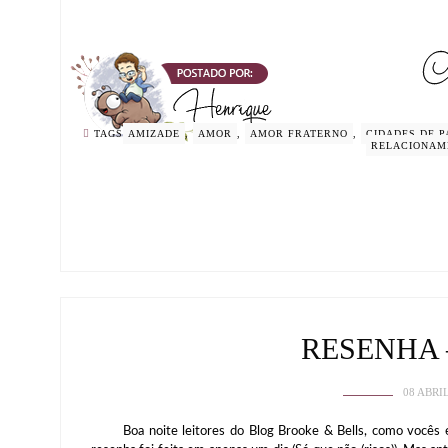
TAGS
AMIZADE
,
AMOR
,
AMOR FRATERNO
,
CIDADES DE P
RELACIONAM
RESENHA 
08 ABRI
Boa noite leitores do Blog Brooke & Bells, como vocês es