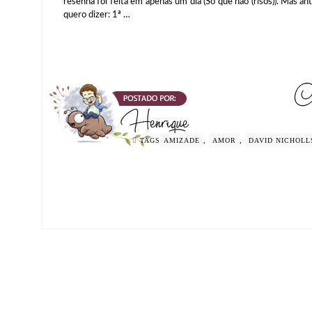
resenha foi feita em apenas um dia (Só que não (risos)). Mas an
quero dizer: 1ª …
TAGS
AMIZADE
,
AMOR
,
DAVID NICHOLL