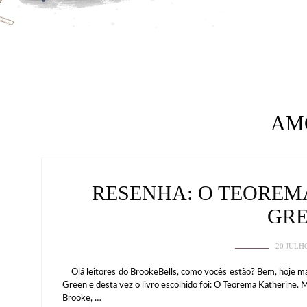
AM
RESENHA: O TEOREM
GR
20 JULH
Olá leitores do BrookeBells, como vocês estão? Bem, hoje mai
Green e desta vez o livro escolhido foi: O Teorema Katherine. M
Brooke, …