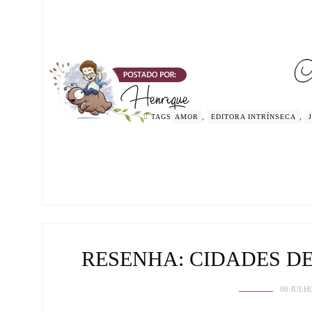
TAGS
AMOR
,
EDITORA INTRÍNSECA
,
RESENHA: CIDADES DE
08 JULH