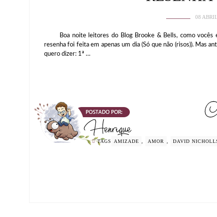
08 ABRI
Boa noite leitores do Blog Brooke & Bells, como vocês es
resenha foi feita em apenas um dia (Só que não (risos)). Mas an
quero dizer: 1ª …
TAGS
AMIZADE
,
AMOR
,
DAVID NICHOLL