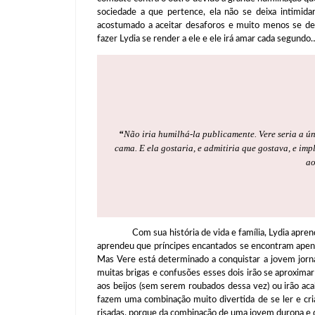
sociedade a que pertence, ela não se deixa intimi
acostumado a aceitar desaforos e muito menos se dei
fazer Lydia se render a ele e ele irá amar cada segundo
“
Não iria humilhá-la publicamente. Vere seria a ú
cama. E ela gostaria, e admitiria que gostava, e impl
ao
Com sua história de vida e família, Lydia aprendeu
aprendeu que príncipes encantados se encontram apena
Mas Vere está determinado a conquistar a jovem jorna
muitas brigas e confusões esses dois irão se aproximar
aos beijos (sem serem roubados dessa vez) ou irão ac
fazem uma combinação muito divertida de se ler e cria
risadas, porque da combinação de uma jovem durona e 