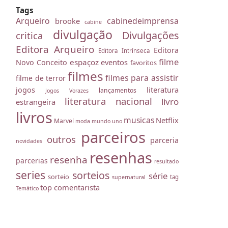
Tags
Arqueiro
cabinedeimprensa
brooke
cabine
divulgação
Divulgações
critica
Editora Arqueiro
Editora
Editora Intrínseca
filme
espaçoz
eventos
Novo Conceito
favoritos
filmes
filmes para assistir
filme de terror
literatura
jogos
lançamentos
Jogos Vorazes
literatura nacional
livro
estrangeira
livros
musicas
Netflix
Marvel
moda
mundo uno
parceiros
outros
parceria
novidades
resenhas
resenha
parcerias
resultado
series
sorteios
série
sorteio
tag
supernatural
top comentarista
Temático