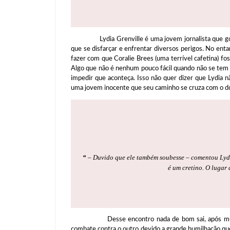
Lydia Grenville é uma jovem jornalista que gosta 
que se disfarçar e enfrentar diversos perigos. No enta
fazer com que Coralie Brees (uma terrível cafetina) fo
Algo que não é nenhum pouco fácil quando não se tem 
impedir que aconteça. Isso não quer dizer que Lydia n
uma jovem inocente que seu caminho se cruza com o d
“
– Duvido que ele também soubesse – comentou Lydi
é um cretino. O lugar
Desse encontro nada de bom sai, após muita bri
combate contra o outro devido a grande humilhação qu