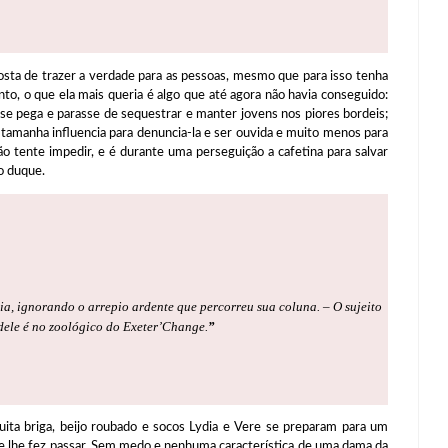
de trazer a verdade para as pessoas, mesmo que para isso tenha
nto, o que ela mais queria é algo que até agora não havia conseguido:
sse pega e parasse de sequestrar e manter jovens nos piores bordeis;
tamanha influencia para denuncia-la e ser ouvida e muito menos para
ão tente impedir, e é durante uma perseguição a cafetina para salvar
o duque.
a, ignorando o arrepio ardente que percorreu sua coluna. – O sujeito
 dele é no zoológico do Exeter’Change.
”
ga, beijo roubado e socos Lydia e Vere se preparam para um
e lhe fez passar. Sem medo e nenhuma característica de uma dama da