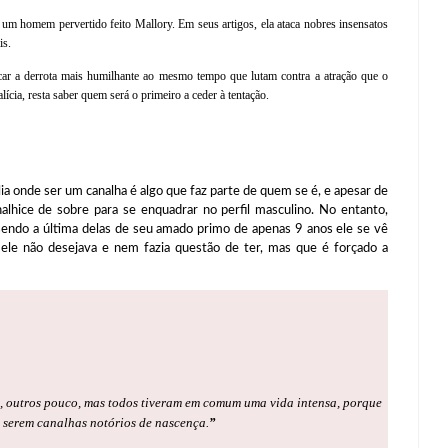
um homem pervertido feito Mallory. Em seus artigos, ela ataca nobres insensatos
is.
car a derrota mais humilhante ao mesmo tempo que lutam contra a atração que o
lícia, resta saber quem será o primeiro a ceder à tentação.
de ser um canalha é algo que faz parte de quem se é, e apesar de
alhice de sobre para se enquadrar no perfil masculino. No entanto,
 sendo a última delas de seu amado primo de apenas 9 anos ele se vê
ele não desejava e nem fazia questão de ter, mas que é forçado a
, outros pouco, mas todos tiveram em comum uma vida intensa, porque
: serem canalhas notórios de nascença.
”