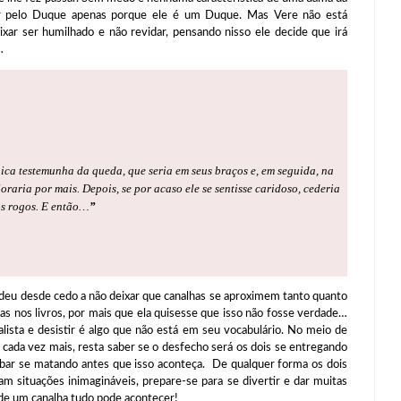
dar pelo Duque apenas porque ele é um Duque. Mas Vere não está
xar ser humilhado e não revidar, pensando nisso ele decide que irá
…
nica testemunha da queda, que seria em seus braços e, em seguida, na
oraria por mais. Depois, se por acaso ele se sentisse caridoso, cederia
s rogos. E então…
”
 desde cedo a não deixar que canalhas se aproximem tanto quanto
s nos livros, por mais que ela quisesse que isso não fosse verdade…
lista e desistir é algo que não está em seu vocabulário. No meio de
 cada vez mais, resta saber se o desfecho será os dois se entregando
abar se matando antes que isso aconteça. De qualquer forma os dois
m situações inimagináveis, prepare-se para se divertir e dar muitas
de um canalha tudo pode acontecer!