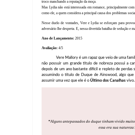
troco manchando a reputação da moça.
Mas Lydia não está interessada em romance, principalmente com 
como ele, a quem considera a principal causa dos problemas socia
Nesse duelo de vontades, Vere e Lydia se esforçam para provo
adversário lhe desperta. E, nessa divertida batalha de sedução e ma
Ano de Lançamento:
2015
Avaliação:
4/5
Vere Mallory é um rapaz que veio de uma família on
não possuir um grande titulo de nobreza possui a can
depois de um ano bastante difícil e repleto de perdas
assumindo o título de Duque de Ainswood, algo que 
assumir uma vez que ele é o
Último dos Canalhas
vivo.
“
Alguns antepassados do duque tinham vivido muito
essa era sua natureza