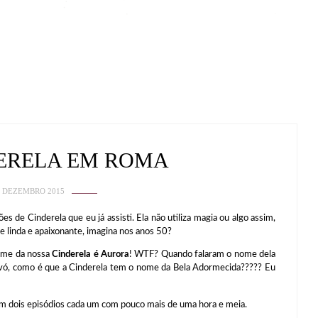
ERELA EM ROMA
1 DEZEMBRO 2015
 de Cinderela que eu já assisti. Ela não utiliza magia ou algo assim,
e linda e apaixonante, imagina nos anos 50?
nome da nossa
Cinderela é Aurora
! WTF? Quando falaram o nome dela
a avó, como é que a Cinderela tem o nome da Bela Adormecida????? Eu
 tem dois episódios cada um com pouco mais de uma hora e meia.