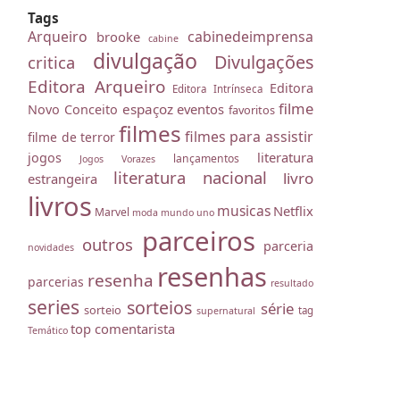
Tags
Arqueiro
cabinedeimprensa
brooke
cabine
divulgação
Divulgações
critica
Editora Arqueiro
Editora
Editora Intrínseca
filme
espaçoz
eventos
Novo Conceito
favoritos
filmes
filmes para assistir
filme de terror
literatura
jogos
lançamentos
Jogos Vorazes
literatura nacional
livro
estrangeira
livros
musicas
Netflix
Marvel
moda
mundo uno
parceiros
outros
parceria
novidades
resenhas
resenha
parcerias
resultado
series
sorteios
série
sorteio
tag
supernatural
top comentarista
Temático