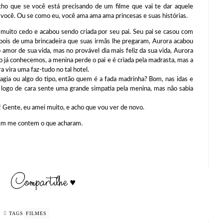
cho que se você está precisando de um filme que vai te dar aquele
ra você. Ou se como eu, você ama ama ama princesas e suas histórias.
muito cedo e acabou sendo criada por seu pai. Seu pai se casou com
pois de uma brincadeira que suas irmãs lhe pregaram, Aurora acabou
 amor de sua vida, mas no provável dia mais feliz da sua vida, Aurora
 já conhecemos, a menina perde o pai e é criada pela madrasta, mas a
 vira uma faz-tudo no tal hotel.
gia ou algo do tipo, então quem é a fada madrinha? Bom, nas idas e
 logo de cara sente uma grande simpatia pela menina, mas não sabia
!! Gente, eu amei muito, e acho que vou ver de novo.
rem me contem o que acharam.
TAGS
FILMES