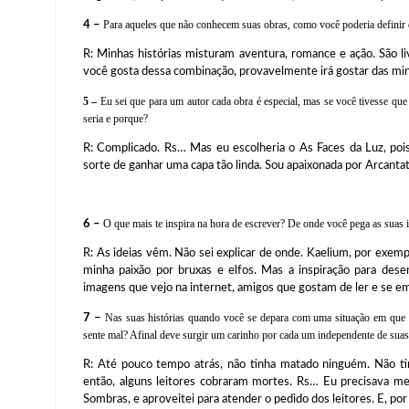
4 –
Para aqueles que não conhecem suas obras, como você poderia definir d
R: Minhas histórias misturam aventura, romance e ação. São li
você gosta dessa combinação, provavelmente irá gostar das min
5 –
Eu sei que para um autor cada obra é especial, mas se você tivesse que
seria e porque?
R: Complicado. Rs… Mas eu escolheria o As Faces da Luz, pois 
sorte de ganhar uma capa tão linda. Sou apaixonada por Arcantat
6 –
O que mais te inspira na hora de escrever? De onde você pega as suas id
R: As ideias vêm. Não sei explicar de onde. Kaelium, por exem
minha paixão por bruxas e elfos. Mas a inspiração para desen
imagens que vejo na internet, amigos que gostam de ler e se 
7 –
Nas suas histórias quando você se depara com uma situação em que 
sente mal? Afinal deve surgir um carinho por cada um independente de suas 
R: Até pouco tempo atrás, não tinha matado ninguém. Não ti
então, alguns leitores cobraram mortes. Rs… Eu precisava mex
Sombras, e aproveitei para atender o pedido dos leitores. E, por