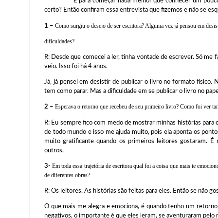
E para começar nada melhor que conhecer um pouco mais s
certo? Então confiram essa entrevista que fizemos e não se es
1 –
Como surgiu o desejo de ser escritora? Alguma vez já pensou em desist
dificuldades?
R: Desde que comecei a ler, tinha vontade de escrever. Só me fal
veio. Isso foi há 4 anos.
Já, já pensei em desistir de publicar o livro no formato físico
tem como parar. Mas a dificuldade em se publicar o livro no pa
2 –
Esperava o retorno que recebeu de seu primeiro livro? Como foi ver tan
R: Eu sempre fico com medo de mostrar minhas histórias para 
de todo mundo e isso me ajuda muito, pois ela aponta os pont
muito gratificante quando os primeiros leitores gostaram. É
outros.
3-
Em toda essa trajetória de escritora qual foi a coisa que mais te emocio
de diferentes obras?
R: Os leitores. As histórias são feitas para eles. Então se não g
O que mais me alegra e emociona, é quando tenho um retorno
negativos, o importante é que eles leram, se aventuraram pelo 