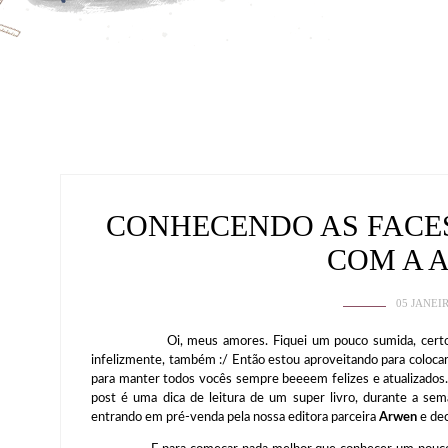
CONHECENDO AS FACES
COM A 
05 JANEI
Oi, meus amores. Fiquei um pouco sumida, certo? É qu
infelizmente, também :/ Então estou aproveitando para colocar 
para manter todos vocês sempre beeeem felizes e atualizados.
post é uma dica de leitura de um super livro, durante a se
entrando em pré-venda pela nossa editora parceira
Arwen
e dec