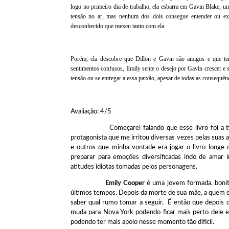
logo no primeiro dia de trabalho, ela esbarra em Gavin Blake, 
tensão no ar, mas nenhum dos dois consegue entender ou expl
desconhecido que mexeu tanto com ela.
Porém, ela descobre que Dillon e Gavin são amigos e que te
sentimentos confusos, Emily sente o desejo por Gavin crescer e s
tensão ou se entregar a essa paixão, apesar de todas as consequên
Avaliação: 4/5
Começarei falando que esse livro foi a típica 
protagonista que me irritou diversas vezes pelas suas
e outros que minha vontade era jogar o livro longe d
preparar para emoções diversificadas indo de amar 
atitudes idiotas tomadas pelos personagens.
Emily Cooper
é uma jovem formada, bonit
últimos tempos. Depois da morte de sua mãe, a quem ela
saber qual rumo tomar a seguir. É então que depois 
muda para Nova York podendo ficar mais perto dele 
podendo ter mais apoio nesse momento tão difícil.