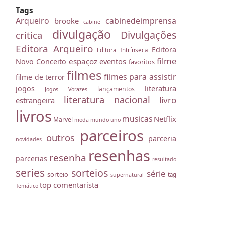
Tags
Arqueiro
cabinedeimprensa
brooke
cabine
divulgação
Divulgações
critica
Editora Arqueiro
Editora
Editora Intrínseca
filme
espaçoz
eventos
Novo Conceito
favoritos
filmes
filmes para assistir
filme de terror
literatura
jogos
lançamentos
Jogos Vorazes
literatura nacional
livro
estrangeira
livros
musicas
Netflix
Marvel
moda
mundo uno
parceiros
outros
parceria
novidades
resenhas
resenha
parcerias
resultado
series
sorteios
série
sorteio
tag
supernatural
top comentarista
Temático