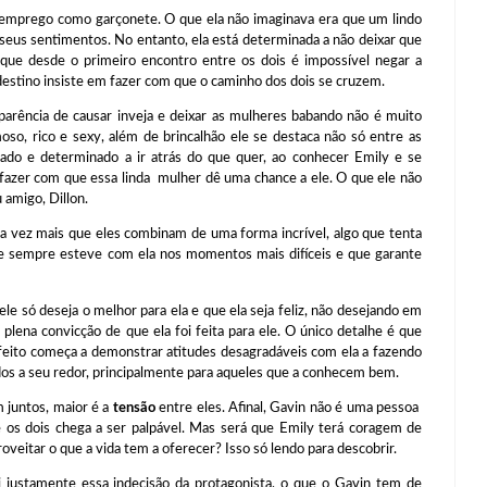
rego como garçonete. O que ela não imaginava era que um lindo
 seus sentimentos. No entanto, ela está determinada a não deixar que
que desde o primeiro encontro entre os dois é impossível negar a
destino insiste em fazer com que o caminho dos dois se cruzem.
ia de causar inveja e deixar as mulheres babando não é muito
o, rico e sexy, além de brincalhão ele se destaca não só entre as
o e determinado a ir atrás do que quer, ao conhecer Emily e se
s fazer com que essa linda mulher dê uma chance a ele. O que ele não
 amigo, Dillon.
 mais que eles combinam de uma forma incrível, algo que tenta
 sempre esteve com ela nos momentos mais difíceis e que garante
 deseja o melhor para ela e que ela seja feliz, não desejando em
ena convicção de que ela foi feita para ele. O único detalhe é que
rfeito começa a demonstrar atitudes desagradáveis com ela a fazendo
odos a seu redor, principalmente para aqueles que a conhecem bem.
untos, maior é a
tensão
entre eles. Afinal, Gavin não é uma pessoa
re os dois chega a ser palpável. Mas será que Emily terá coragem de
oveitar o que a vida tem a oferecer? Isso só lendo para descobrir.
ente essa indecisão da protagonista, o que o Gavin tem de