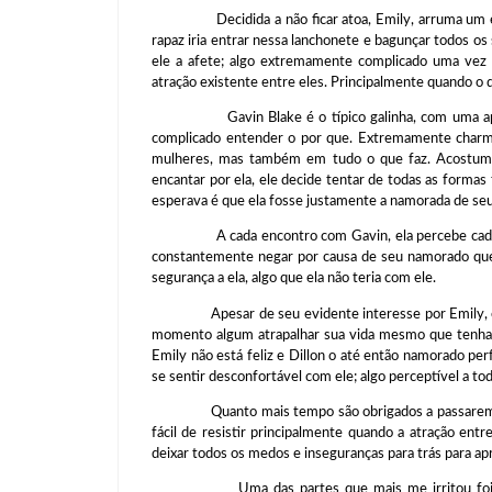
Decidida a não ficar atoa, Emily, arruma um emp
rapaz iria entrar nessa lanchonete e bagunçar todos os
ele a afete; algo extremamente complicado uma vez 
atração existente entre eles. Principalmente quando o 
Gavin Blake é o típico galinha, com uma aparênc
complicado entender o por que. Extremamente charmos
mulheres, mas também em tudo o que faz. Acostumad
encantar por ela, ele decide tentar de todas as forma
esperava é que ela fosse justamente a namorada de seu
A cada encontro com Gavin, ela percebe cada vez
constantemente negar por causa de seu namorado que
segurança a ela, algo que ela não teria com ele.
Apesar de seu evidente interesse por Emily, ele só
momento algum atrapalhar sua vida mesmo que tenha pl
Emily não está feliz e Dillon o até então namorado pe
se sentir desconfortável com ele; algo perceptível a t
Quanto mais tempo são obrigados a passarem j
fácil de resistir principalmente quando a atração ent
deixar todos os medos e inseguranças para trás para apr
Uma das partes que mais me irritou foi justam