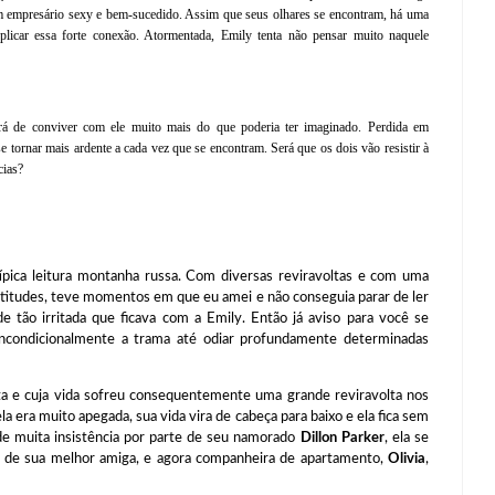
um empresário sexy e bem-sucedido. Assim que seus olhares se encontram, há uma
icar essa forte conexão. Atormentada, Emily tenta não pensar muito naquele
rá de conviver com ele muito mais do que poderia ter imaginado. Perdida em
e tornar mais ardente a cada vez que se encontram. Será que os dois vão resistir à
cias?
leitura montanha russa. Com diversas reviravoltas e com uma
 atitudes, teve momentos em que eu amei e não conseguia parar de ler
e tão irritada que ficava com a Emily. Então já aviso para você se
incondicionalmente a trama até odiar profundamente determinadas
a e cuja vida sofreu consequentemente uma grande reviravolta nos
 era muito apegada, sua vida vira de cabeça para baixo e ela fica sem
de muita insistência por parte de seu namorado
Dillon Parker
, ela se
e de sua melhor amiga, e agora companheira de apartamento,
Olivia
,