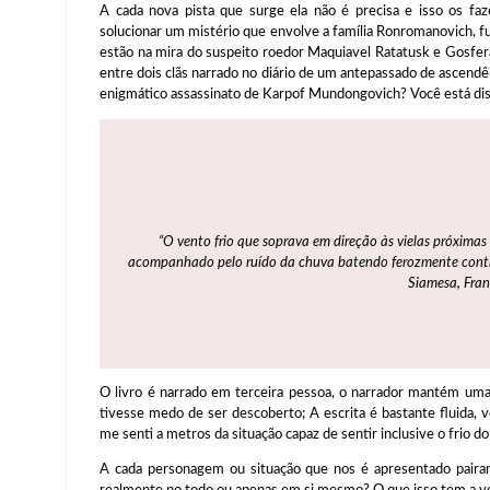
A cada nova pista que surge ela não é precisa e isso os fa
solucionar um mistério que envolve a família Ronromanovich, f
estão na mira do suspeito roedor Maquiavel Ratatusk e Gosfer
entre dois clãs narrado no diário de um antepassado de ascen
enigmático assassinato de Karpof Mundongovich? Você está disp
“O vento frio que soprava em direção às vielas próximas
acompanhado pelo ruído da chuva batendo ferozmente contr
Siamesa, Fran
O livro é narrado em terceira pessoa, o narrador mantém uma
tivesse medo de ser descoberto; A escrita é bastante fluida, 
me senti a metros da situação capaz de sentir inclusive o frio do
A cada personagem ou situação que nos é apresentado pairam