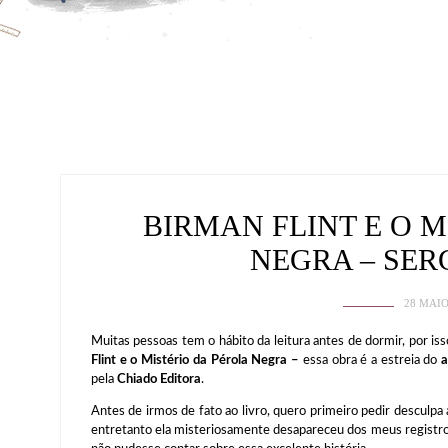
BIRMAN FLINT E O 
NEGRA – SER
28 MAIO
Muitas pessoas tem o hábito da leitura antes de dormir, por is
Flint e o Mistério da Pérola Negra –
essa obra é a estreia do
a
pela
Chiado Editora
.
Antes de irmos de fato ao livro, quero primeiro pedir desculpa
entretanto ela misteriosamente desapareceu dos meus registro