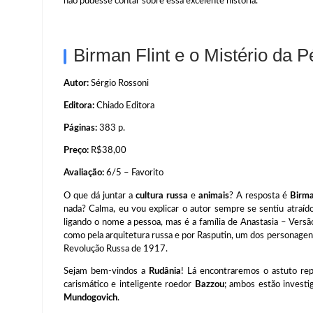
não pudesse contar sobre essa excelente história.
Birman Flint e o Mistério da 
Autor:
Sérgio Rossoni
Editora:
Chiado Editora
Páginas:
383 p.
Preço:
R$38,00
Avaliação:
6/5 – Favorito
O que dá juntar a
cultura russa
e
animais
? A resposta é
Birma
nada? Calma, eu vou explicar o autor sempre se sentiu atraíd
ligando o nome a pessoa, mas é a família de Anastasia – Versão
como pela arquitetura russa e por Rasputin, um dos personage
Revolução Russa de 1917.
Sejam bem-vindos a
Rudânia
! Lá encontraremos o astuto rep
carismático e inteligente roedor
Bazzou
; ambos estão invest
Mundogovich
.