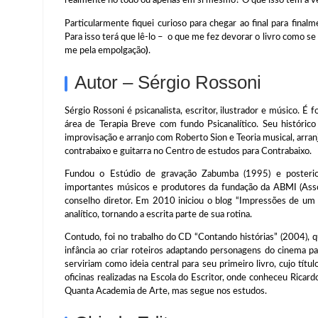
realmente no todo ou apenas em si mesmo? O que isso tem a v
Particularmente fiquei curioso para chegar ao final para final
Para isso terá que lê-lo – o que me fez devorar o livro como se
me pela empolgação
)
.
Autor – Sérgio Rossoni
Sérgio Rossoni é psicanalista, escritor, ilustrador e músico. É 
área de Terapia Breve com fundo Psicanalítico. Seu histórico
improvisação e arranjo com Roberto Sion e Teoria musical, arra
contrabaixo e guitarra no Centro de estudos para Contrabaixo.
Fundou o Estúdio de gravação Zabumba (1995) e posterio
importantes músicos e produtores da fundação da ABMI (Asso
conselho diretor. Em 2010 iniciou o blog “Impressões de um ps
analítico, tornando a escrita parte de sua rotina.
Contudo, foi no trabalho do CD “Contando histórias” (2004), 
infância ao criar roteiros adaptando personagens do cinema 
serviriam como ideia central para seu primeiro livro, cujo tít
oficinas realizadas na Escola do Escritor, onde conheceu Ric
Quanta Academia de Arte, mas segue nos estudos.