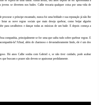
omo se espera de uma dama. Ainda assim, dez anos depois de ser apresentada à
as jovens se divertem nos bailes. Callie trocaria qualquer coisa por uma vida de
 de procurar o príncipe encantado, nunca foi uma beldade e sua reputação já não lhe
listar as nove regras sociais que mais deseja quebrar, como beijar alguém
lube para
cavalheiros e dançar todas as músicas de um baile. E depois começa a
boa companhia, principalmente se for uma que saiba tudo sobre quebrar regras. E
acompanhá-la? Afinal, além de charmoso e devastadoramente lindo, ele é um dos
goso. Há anos Callie sonha com Gabriel e, se não tiver cuidado, pode acabar
les que buscam o prazer não devem se apaixonar perdidamente.