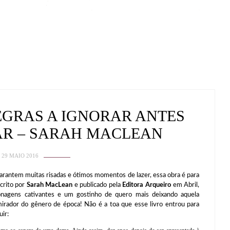
EGRAS A IGNORAR ANTES
AR – SARAH MACLEAN
29 MAIO 2016
garantem muitas risadas e ótimos momentos de lazer, essa obra é para
scrito por
Sarah MacLean
e publicado pela
Editora Arqueiro
em Abril,
onagens cativantes e um gostinho de quero mais deixando aquela
mirador do gênero de época! Não é a toa que esse livro entrou para
uir: