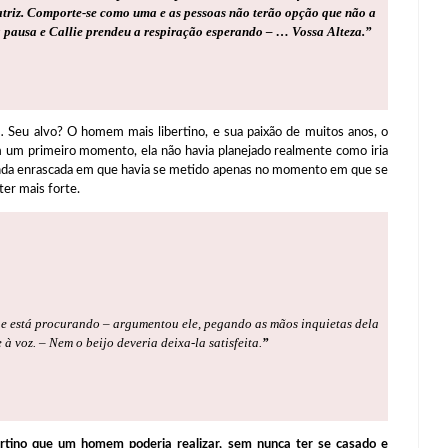
ratriz. Comporte-se como uma e as pessoas não terão opção que não a
a pausa e Callie prendeu a respiração esperando – … Vossa Alteza.
”
 Seu alvo? O homem mais libertino, e sua paixão de muitos anos, o
m um primeiro momento, ela não havia planejado realmente como iria
menda enrascada em que havia se metido apenas no momento em que se
ter mais forte.
ue está procurando – argumentou ele, pegando as mãos inquietas dela
 voz. – Nem o beijo deveria deixa-la satisfeita.
”
ertino que um homem poderia realizar, sem nunca ter se casado e