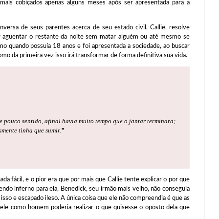
 mais cobiçados apenas alguns meses após ser apresentada para a
nversa de seus parentes acerca de seu estado civil, Callie, resolve
er aguentar o restante da noite sem matar alguém ou até mesmo se
mo quando possuía 18 anos e foi apresentada a sociedade, ao buscar
mo da primeira vez isso irá transformar de forma definitiva sua vida.
e pouco sentido, afinal havia muito tempo que o jantar terminara;
smente tinha que sumir.
”
da fácil, e o pior era que por mais que Callie tente explicar o por que
do inferno para ela, Benedick, seu irmão mais velho, não conseguia
 isso e escapado ileso. A única coisa que ele não compreendia é que as
al ele como homem poderia realizar o que quisesse o oposto dela que