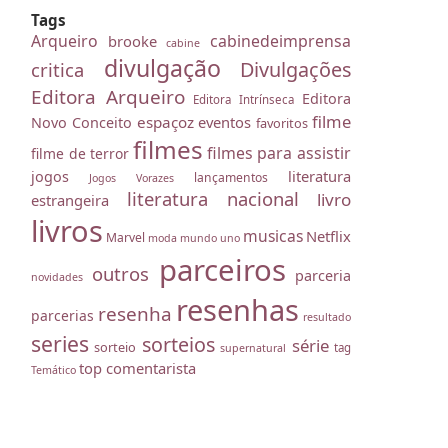
Tags
Arqueiro
cabinedeimprensa
brooke
cabine
divulgação
Divulgações
critica
Editora Arqueiro
Editora
Editora Intrínseca
filme
espaçoz
eventos
Novo Conceito
favoritos
filmes
filmes para assistir
filme de terror
literatura
jogos
lançamentos
Jogos Vorazes
literatura nacional
livro
estrangeira
livros
musicas
Netflix
Marvel
moda
mundo uno
parceiros
outros
parceria
novidades
resenhas
resenha
parcerias
resultado
series
sorteios
série
sorteio
tag
supernatural
top comentarista
Temático