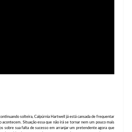
tinuando solteira, Calpúrnia Hartwell já está cansada de frequentar
não acontecem. Situação essa que não irá se tornar nem um pouco mais
rios sobre sua falta de sucesso em arranjar um pretendente agora que