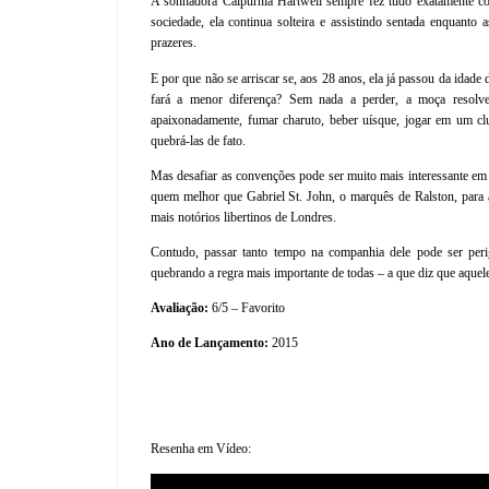
A sonhadora Calpúrnia Hartwell sempre fez tudo exatamente c
sociedade, ela continua solteira e assistindo sentada enquanto 
prazeres.
E por que não se arriscar se, aos 28 anos, ela já passou da idade
fará a menor diferença? Sem nada a perder, a moça resolve 
apaixonadamente, fumar charuto, beber uísque, jogar em um c
quebrá-las de fato.
Mas desafiar as convenções pode ser muito mais interessante em 
quem melhor que Gabriel St. John, o marquês de Ralston, para 
mais notórios libertinos de Londres.
Contudo, passar tanto tempo na companhia dele pode ser peri
quebrando a regra mais importante de todas – a que diz que aque
Avaliação:
6/5 – Favorito
Ano de Lançamento:
2015
Resenha em Vídeo: