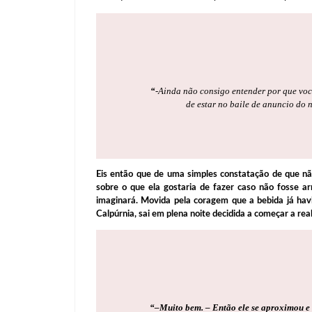
“
-Ainda não consigo entender por que você
de estar no baile de anuncio do 
Eis então que de uma simples constatação de que nã
sobre o que ela gostaria de fazer caso não fosse ar
imaginará. Movida pela coragem que a bebida já havi
Calpúrnia, sai em plena noite decidida a começar a real
“
–Muito bem. – Então ele se aproximou e 