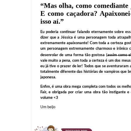
“
Mas olha, como comediante j
E como caçadora? Apaixonei-
isso aí.
”
Eu poderia continuar falando eternamente sobre ess
dizer que a Jéssica é uma personagem toda atrapal
extremamente apaixonante! Com toda a certeza gosta
um personagem extremamente charmoso e irônico capa
desenrolar de uma forma tão gostosa (
assim como el
vale muito a pena, com toda a certeza é um dos meus 
eu já tive o prazer de ler! Todos que se aventurara
totalmente diferente das histórias de vampiros que br
japonesa.
Enfim, é uma obra mega completa com todos os melhor
Fair, e obrigada por criar uma obra tão instigante e
volume <3
Um beijo