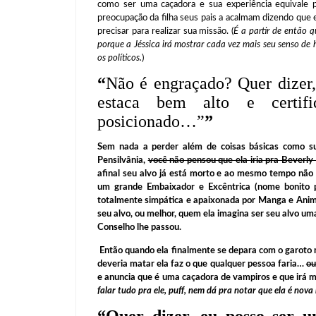
como ser uma caçadora e sua experiência equivale 
preocupação da filha seus pais a acalmam dizendo que 
precisar para realizar sua missão. (
É a partir de então q
porque a Jéssica irá mostrar cada vez mais seu senso de
os políticos.
)
“
Não é engraçado? Quer dizer,
estaca bem alto e certi
posicionado…”
”
Sem nada a perder além de coisas básicas como su
Pensilvânia,
você não pensou que ela iria pra Beverly H
afinal seu alvo já está morto e ao mesmo tempo não 
um grande Embaixador e Excêntrica (nome bonito p
totalmente simpática e apaixonada por Manga e Animes
seu alvo, ou melhor, quem ela imagina ser seu alvo 
Conselho lhe passou.
Então quando ela finalmente se depara com o garoto ma
deveria matar ela faz o que qualquer pessoa faria…
ou
e anuncia que é uma caçadora de vampiros e que irá ma
falar tudo pra ele, puff, nem dá pra notar que ela é nova 
“
Quer dizer, eu posso ser u