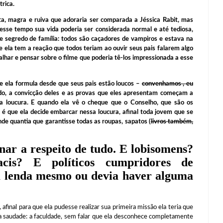
trica.
gra e ruiva que adoraria ser comparada a Jéssica Rabit, mas
 esse tempo sua vida poderia ser considerada normal e até tediosa,
de segredo de família: todos são caçadores de vampiros e estava na
ela tem a reação que todos teriam ao ouvir seus pais falarem algo
galhar e pensar sobre o filme que poderia tê-los impressionada a esse
e ela formula desde que seus pais estão loucos –
convenhamos , eu
do, a convicção deles e as provas que eles apresentam começam a
sa loucura. E quando ela vê o cheque que o Conselho, que são os
a é que ela decide embarcar nessa loucura, afinal toda jovem que se
de quantia que garantisse todas as roupas, sapatos (
livros também,
nar a respeito de tudo. E lobisomens?
acis?
E políticos cumpridores de
a lenda mesmo ou devia haver alguma
 afinal para que ela pudesse realizar sua primeira missão ela teria que
a saudade: a faculdade, sem falar que ela desconhece completamente