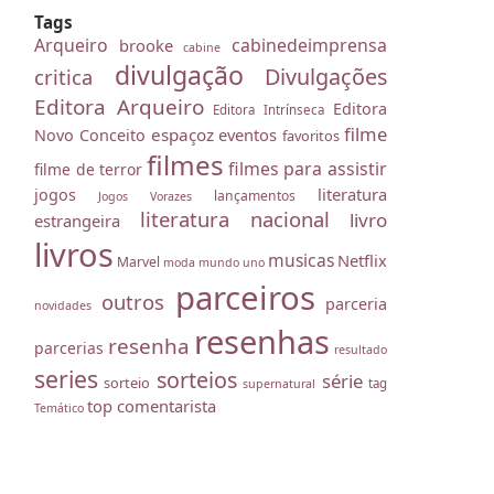
Tags
Arqueiro
cabinedeimprensa
brooke
cabine
divulgação
Divulgações
critica
Editora Arqueiro
Editora
Editora Intrínseca
filme
espaçoz
eventos
Novo Conceito
favoritos
filmes
filmes para assistir
filme de terror
literatura
jogos
lançamentos
Jogos Vorazes
literatura nacional
livro
estrangeira
livros
musicas
Netflix
Marvel
moda
mundo uno
parceiros
outros
parceria
novidades
resenhas
resenha
parcerias
resultado
series
sorteios
série
sorteio
tag
supernatural
top comentarista
Temático