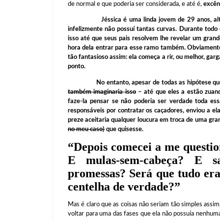
de normal e que poderia ser considerada, e até é,
excên
Jéssica é uma linda jovem de 29 anos, alta, ma
infelizmente não possuí tantas curvas. Durante todo
isso até que seus pais resolvem lhe revelar um gran
hora dela entrar para esse ramo também. Obviamente 
tão fantasioso assim: ela começa a rir, ou melhor, gar
ponto.
No entanto, apesar de todas as hipótese qu
também imaginaria isso
– até que eles a estão zuan
faze-la pensar se não poderia ser verdade toda es
responsáveis por contratar os caçadores, enviou a el
preze aceitaria qualquer loucura em troca de uma gran
no meu caso)
que quisesse.
“
Depois comecei a me questio
E mulas-sem-cabeça? E s
promessas?
Será que tudo er
centelha de verdade?
”
Mas é claro que as coisas não seriam tão simples assim,
voltar para uma das fases que ela não possuía nenhum