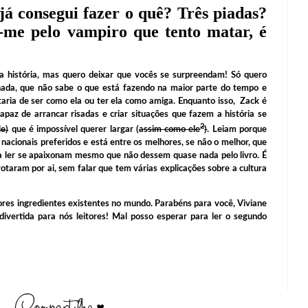
á consegui fazer o quê? Três piadas?
me pelo vampiro que tento matar, é
a história, mas quero deixar que vocês se surpreendam! Só quero
hada, que não sabe o que está fazendo na maior parte do tempo e
ria de ser como ela ou ter ela como amiga. Enquanto isso, Zack é
z de arrancar risadas e criar situações que fazem a história se
2
e)
que é impossível querer largar (
assim como ele
)
. Leiam porque
nacionais preferidos e está entre os melhores, se não o melhor, que
m a ler se apaixonam mesmo que não dessem quase nada pelo livro. É
otaram por ai, sem falar que tem várias explicações sobre a cultura
es ingredientes existentes no mundo. Parabéns para você, Viviane
 divertida para nós leitores! Mal posso esperar para ler o segundo