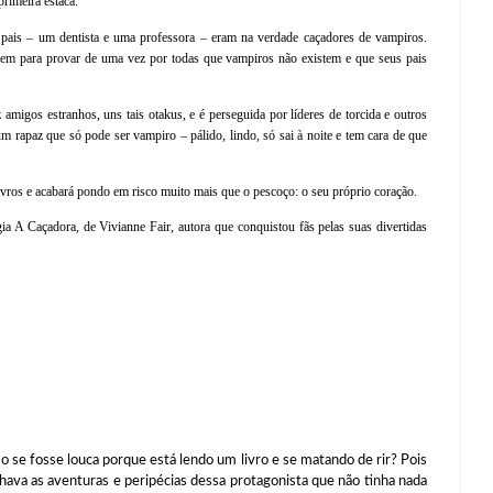
rimeira estaca.
s pais – um dentista e uma professora – eram na verdade caçadores de vampiros.
agem para provar de uma vez por todas que vampiros não existem e que seus pais
amigos estranhos, uns tais otakus, e é perseguida por líderes de torcida e outros
um rapaz que só pode ser vampiro – pálido, lindo, só sai à noite e tem cara de que
vros e acabará pondo em risco muito mais que o pescoço: o seu próprio coração.
a A Caçadora, de Vivianne Fair, autora que conquistou fãs pelas suas divertidas
fosse louca porque está lendo um livro e se matando de rir? Pois
hava as aventuras e peripécias dessa protagonista que não tinha nada