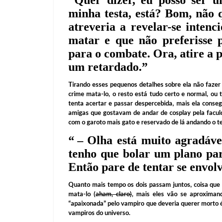
minha testa, está? Bom, não
atreveria a revelar-se inten
matar e que não preferisse 
para o combate. Ora, atire a
um retardado.
”
Tirando esses pequenos detalhes sobre ela não fazer 
crime mata-lo, o resto está tudo certo e normal, ou
tenta acertar e passar despercebida, mais ela cons
amigas que gostavam de andar de cosplay pela facul
com o garoto mais gato e reservado de lá andando o te
“
– Olha está muito agradável
tenho que bolar um plano para
Então pare de tentar se envol
Quanto mais tempo os dois passam juntos, coisa que 
mata-lo (
aham, claro)
, mais eles vão se aproximan
“apaixonada” pelo vampiro que deveria querer morto é
vampiros do universo.