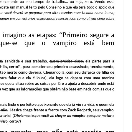
plenamente ao seu tempo de trabalho… ou seja, zero. Vendo essa
existe um manual feito pelo Conselho e que ela terá todo o apoio que
ue você deverá se preparar para altas risadas e ser taxada como louca,
 humor em comentários engraçados e sarcásticos como ali em cima sobre
 imagino as etapas: “Primeiro segure a
fique-se que o vampiro está bem
a sanidade e seu trabalho,
quem precisa disso,
ela parte para a
ills, certo?
, para cometer seu primeiro assassinato, tecnicamente,
tão morto como deveria. Chegando lá, com seu disfarça de filha de
ara falar que ela é louca), ela logo se depara com uma menina
 que a situa sobre as coisas por lá e a ajuda a descobrir onde está
uma vez que as informações que obtêm não bate em nada com as que o
is lindo e perfeito e apaixonante que ela já viu na vida, e quem ela
 não.
Jéssica chega frente a frente com Zack Redpath, seu vampiro,
ta-lo! (
Obviamente que você vai chegar ao vampiro que quer matar e
nisso, certo?
)
ma novata, mas não está escrito em