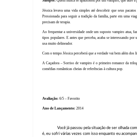
Sinopse:
Quem nunca se apaixonou por um vampiro, que atire a p
Jéssica levava uma vida simples até descobrir que seus pacato
Pressionada para seguir a tradição da família, parte em uma vi
precisam de terapia.
Ao frequentar a universidade onde um suposto vampiro atua, faz 
tipos populares. E antes que perceba, acaba se interessando por 
usa muito delineador.
Com o tempo Jéssica perceberá que a verdade vai bem além dos li
A Caçadora – Sorriso de vampiro é o primeiro romance da trilogi
comédias românticas cheias de referências à cultura pop.
Avaliação:
6/5 – Favorito
Ano de Lançamento:
2014
Você já passou pela situação de ser olhada como se 
é, eu sofri várias vezes com isso enquanto eu acompan