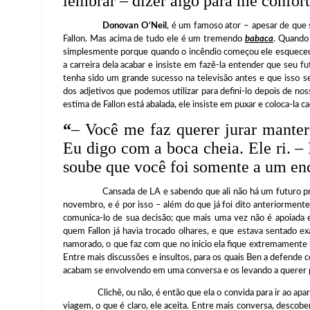
lembrar – dizer algo para me confort
Donovan O’Neil
, é um famoso ator – apesar de que
Fallon. Mas acima de tudo ele é um tremendo
babaca
. Quando 
simplesmente porque quando o incêndio começou ele esqueceu q
a carreira dela acabar e insiste em fazê-la entender que seu f
tenha sido um grande sucesso na televisão antes e que isso sej
dos adjetivos que podemos utilizar para defini-lo depois de no
estima de Fallon está abalada, ele insiste em puxar e coloca-la c
“
– Você me faz querer jurar manter
Eu digo com a boca cheia. Ele ri. –
soube que você foi somente a um enco
Cansada de LA e sabendo que ali não há um futuro promiss
novembro, e é por isso – além do que já foi dito anteriorment
comunica-lo de sua decisão; que mais uma vez não é apoiada 
quem Fallon já havia trocado olhares, e que estava sentado ex
namorado, o que faz com que no inicio ela fique extremamente
Entre mais discussões e insultos, para os quais Ben a defende c
acabam se envolvendo em uma conversa e os levando a querer p
Clichê, ou não, é então que ela o convida para ir ao apartam
viagem, o que é claro, ele aceita. Entre mais conversa, descobe