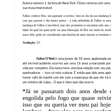
Autora número 1 da lista do New York Times retorna com uma hi
sua musa improvável.
Fallon conhece Ben, um aspirante a escritor, bem no dia da sua mudança d
com que passem o dia inteiro juntos – a vida atribulada de Fallon se to
mudança de Fallon é inevitável, mas eles prometem se encontrar todo ano,
fadas do qual faz parte pode ser uma fabricação de Ben em nome do enredo
nasce dele, pode ser considerado uma história de amor mesmo se terminar 
Avaliação:
5/5
Fallon O’Neil
é uma jovem de 18 anos, apaixonada por
até terrível acidente ocorreu aos seus 16 anos a marcando por
vida por completo. Ela nunca teve uma boa relação com seu pa
queimaduras – isso só veio a piorar. É então que dois anos apó
tomar café da manhã com ele com a esperança de que ele irá se
um mínimo de culpa… O que é claro que não ocorre.
“
Já se passaram dois anos desde 
engolida pelo fogo que quase reivi
isso que eu queria ver meu pai hoje