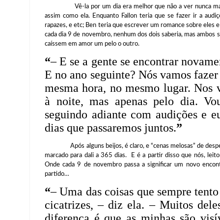
Vê-la por um dia era melhor que não a ver nunca mais, e
assim como ela. Enquanto Fallon teria que se fazer ir a aud
rapazes, e etc; Ben teria que escrever um romance sobre eles e
cada dia 9 de novembro, nenhum dos dois saberia, mas ambos sa
caíssem em amor um pelo o outro.
“
– E se a gente se encontrar novam
E no ano seguinte? Nós vamos fazer 
mesma hora, no mesmo lugar. Nos 
à noite, mas apenas pelo dia. Vo
seguindo adiante com audições e eu
dias que passaremos juntos.
”
Após alguns beijos, é claro, e “cenas melosas” de des
marcado para dali a 365 dias. E é a partir disso que nós, lei
Onde cada 9 de novembro passa a significar um novo encont
partido…
“
– Uma das coisas que sempre tent
cicatrizes, – diz ela. – Muitos del
diferença é que as minhas são visí