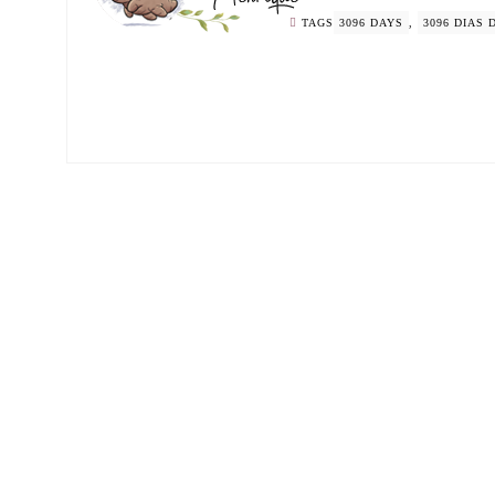
TAGS
3096 DAYS
,
3096 DIAS 