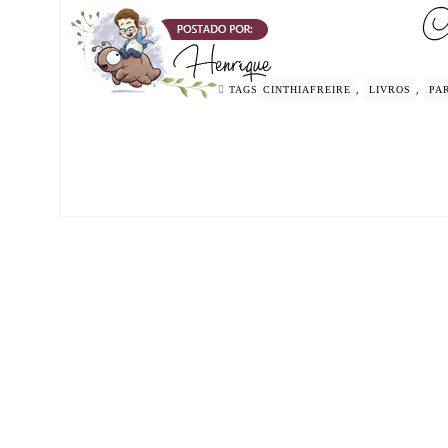
TAGS
CINTHIAFREIRE
,
LIVROS
,
PA