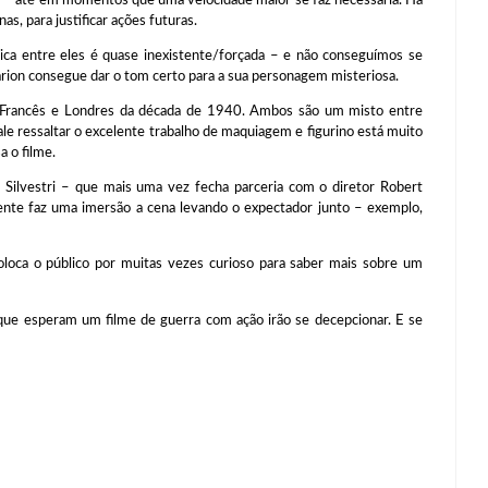
s, para justificar ações futuras.
mica entre eles é quase inexistente/forçada – e não conseguímos se
arion consegue dar o tom certo para a sua personagem misteriosa.
s Francês e Londres da década de 1940. Ambos são um misto entre
le ressaltar o excelente trabalho de maquiagem e figurino está muito
a o filme.
n Silvestri – que mais uma vez fecha parceria com o diretor Robert
nte faz uma imersão a cena levando o expectador junto – exemplo,
coloca o público por muitas vezes curioso para saber mais sobre um
 que esperam um filme de guerra com ação irão se decepcionar. E se