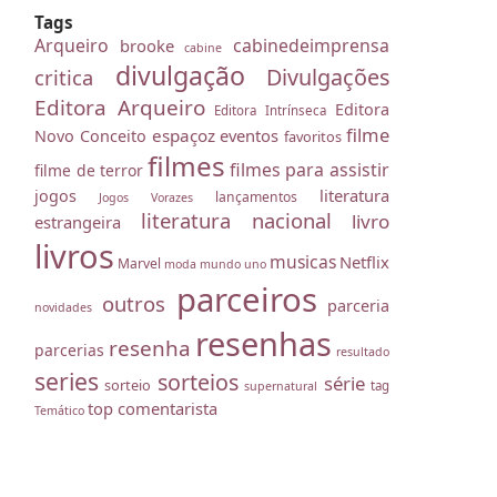
Tags
Arqueiro
cabinedeimprensa
brooke
cabine
divulgação
Divulgações
critica
Editora Arqueiro
Editora
Editora Intrínseca
filme
espaçoz
eventos
Novo Conceito
favoritos
filmes
filmes para assistir
filme de terror
literatura
jogos
lançamentos
Jogos Vorazes
literatura nacional
livro
estrangeira
livros
musicas
Netflix
Marvel
moda
mundo uno
parceiros
outros
parceria
novidades
resenhas
resenha
parcerias
resultado
series
sorteios
série
sorteio
tag
supernatural
top comentarista
Temático