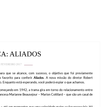
CA: ALIADOS
 FEVEREIRO 2017
para que se alcance, com sucesso, o objetivo que foi previamente
a favorito para conferir
Aliados
. A nova missão do diretor Robert
ro. Enquanto está esperando, você poderá espiar o que achamos.
omeçando em 1942, a trama gira em torno do relacionamento entre
rancesa Marianne Beausejour – Marion Cottilard – que são um casal de
a – até em momentos que uma velocidade maior se faz necessária. Há