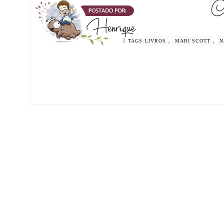
TAGS
LIVROS
,
MARI SCOTT
,
N