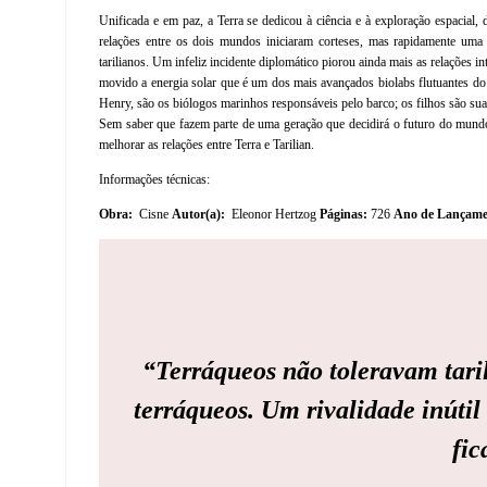
Unificada e em paz, a Terra se dedicou à ciência e à exploração espacial,
relações entre os dois mundos iniciaram corteses, mas rapidamente uma r
tarilianos. Um infeliz incidente diplomático piorou ainda mais as relações i
movido a energia solar que é um dos mais avançados biolabs flutuantes do 
Henry, são os biólogos marinhos responsáveis pelo barco; os filhos são sua i
Sem saber que fazem parte de uma geração que decidirá o futuro do mundo 
melhorar as relações entre Terra e Tarilian.
Informações técnicas:
Obra:
Cisne
Autor(a):
Eleonor Hertzog
Páginas:
726
Ano de Lançam
“
Terráqueos não toleravam tari
terráqueos. Um rivalidade inútil 
fic