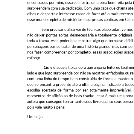
encontrados por mim, essa se mostra uma obra bem feita pela
surpreendem com sua dedicação. Com uma capa que chama atenç
olhos e desperta o interesse capaz de fazer até o mais receos
esse mundo repleto de mistérios e surpresas contidas em Cisne
Sem precisar utilizar-se de técnicas elaboradas, vemos um
não deixar pontas soltas desnecessária e totalmente originai
toda a trama, esse poderia se mostrar algo que tornasse difíci
personagens por se tratar de uma história grande; mas com per
nos fazer compreender por completo, essas associações acaba
esforço.
Cisne
é aquela típica obra que angaria leitores facilm
lado e que logo surpreende por não se mostrar enfadonha ou 
com uma linha do tempo bem construída de forma a manter o i
que se encontra presente até a ultima página. Indicado a todos
escolha acertada de forma por ser totalmente imprevisível,
momentos de aflição ao de boas risadas, essa é mais uma obra
autora que consegue tornar tanto seus livro quanto seus perso
pois vale muito a pena!
Um beijo