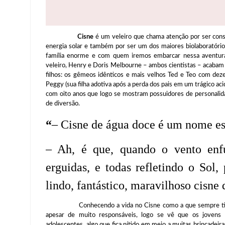
Cisne
é um veleiro que chama atenção por ser cons
energia solar e também por ser um dos maiores biolaboratóri
família enorme e com quem iremos embarcar nessa aventura
veleiro, Henry e Doris Melbourne – ambos cientistas – acabam p
filhos: os gêmeos idênticos e mais velhos Ted e Teo com de
Peggy (sua filha adotiva após a perda dos pais em um trágico ac
com oito anos que logo se mostram possuidores de personalida
de diversão.
“
– Cisne de água doce é um nome es
– Ah, é que, quando o vento enfu
erguidas, e todas refletindo o Sol
lindo, fantástico, maravilhoso cisne 
Conhecendo a vida no Cisne como a que sempre tiveram, 
apesar de muito responsáveis, logo se vê que os jovens M
adolescentes, algo que fica nítido em meio a muitas brincadei