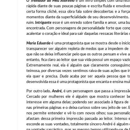
O Treinador do Meu Sobrinho
é um livro simples com uma histór
rápida diante de suas poucas páginas e escrita fluida e envol
certa forma clichê, essa obra fala sobre descobertas e a fo
momentos diante da superficialidade de seu desenvolvimento.
ruim.
Intrigante
esse é um enredo sobre família e amor, uma bus
encontrada. Com personagens de personalidade forte que conqui
acalentar o coração e ideal para sair daquelas ressacas literária
Maria Eduarda
é uma protagonista que se mostra desde o iníc
transparecer ser alguém repleta de medos que a impedem de s
que não se deixa influenciar pelo que os outros pensam e vive 
entanto, fica claro ao leitor que sua vida possui um espaço va
Extremamente real, ela é alguém que claramente conseguimos 
teimosa, por diversas vezes sentimos raiva de suas ações que in
ela quer e precisa.
Duda
acaba por ser aquela pessoa que
desenvolvida essa é uma protagonista que encanta e ensina muit
Por outro lado,
André,
é um personagem que passa a impressão
Cercado por mulheres ele é alguém que mostra conhecer b
interesse em alguma delas; podendo ser associado à figura d
nas primeiras páginas e o deixa curioso sobre seu jeito de ser
nos permite entender e vê-lo com novos olhos; sua personalid
afastam dessa primeira impressão passada ao leitor. Intens
esconde as suas vontades, totalmente sincero André é alguém 
na vontade; sarcástico, mas ao mesmo tempo utilizando-se de h