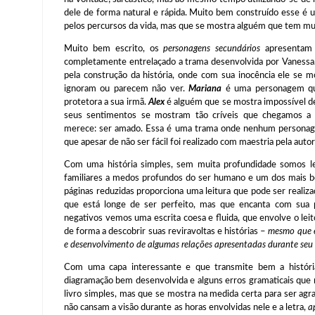
dele de forma natural e rápida. Muito bem construído esse é 
pelos percursos da vida, mas que se mostra alguém que tem muit
Muito bem escrito, os
personagens secundários
apresentam 
completamente entrelaçado a trama desenvolvida por Vanessa
pela construção da história, onde com sua inocência ele se m
ignoram ou parecem não ver.
Mariana
é uma personagem qu
protetora a sua irmã.
Alex
é alguém que se mostra impossível de
seus sentimentos se mostram tão críveis que chegamos a 
merece: ser amado. Essa é uma trama onde nenhum personage
que apesar de não ser fácil foi realizado com maestria pela autor
Com uma história simples, sem muita profundidade somos l
familiares a medos profundos do ser humano e um dos mais 
páginas reduzidas proporciona uma leitura que pode ser real
que está longe de ser perfeito, mas que encanta com sua 
negativos vemos uma escrita coesa e fluida, que envolve o le
de forma a descobrir suas reviravoltas e histórias –
mesmo que e
e desenvolvimento de algumas relações apresentadas durante seu
Com uma capa interessante e que transmite bem a histór
diagramação bem desenvolvida e alguns erros gramaticais que 
livro simples, mas que se mostra na medida certa para ser agra
não cansam a visão durante as horas envolvidas nele e a letra,
a