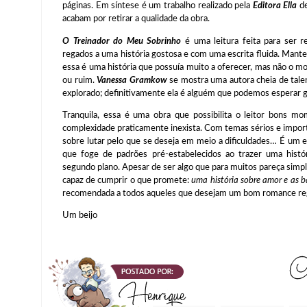
páginas. Em síntese é um trabalho realizado pela
Editora Ella
de
acabam por retirar a qualidade da obra.
O Treinador do Meu Sobrinho
é uma leitura feita para ser r
regados a uma história gostosa e com uma escrita fluida. Mant
essa é uma história que possuía muito a oferecer, mas não o mo
ou ruim.
Vanessa Gramkow
se mostra uma autora cheia de tale
explorado; definitivamente ela é alguém que podemos esperar g
Tranquila, essa é uma obra que possibilita o leitor bons 
complexidade praticamente inexista. Com temas sérios e import
sobre lutar pelo que se deseja em meio a dificuldades… É um
que foge de padrões pré-estabelecidos ao trazer uma histó
segundo plano. Apesar de ser algo que para muitos pareça si
capaz de cumprir o que promete:
uma história sobre amor e as ba
recomendada a todos aqueles que desejam um bom romance re
Um beijo