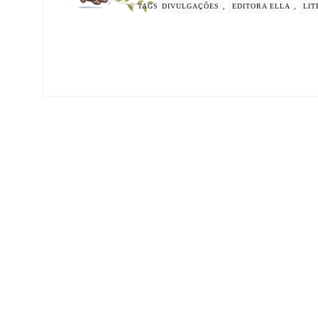
TAGS
DIVULGAÇÕES
,
EDITORA ELLA
,
LIT