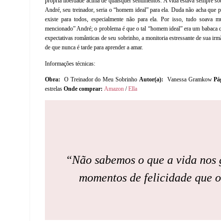
própria liberdade acima de quaisquer sentimentos. A vida estava sempre sob
André, seu treinador, seria o “homem ideal” para ela. Duda não acha que p
existe para todos, especialmente não para ela. Por isso, tudo soava 
mencionado” André; o problema é que o tal “homem ideal” era um babaca que
expectativas românticas de seu sobrinho, a monitoria estressante de sua ir
de que nunca é tarde para aprender a amar.
Informações técnicas:
Obra:
O Treinador do Meu Sobrinho
Autor(a):
Vanessa Gramkow
Pá
estrelas
Onde comprar:
Amazon
/
Ella
“Não sabemos o que a vida nos g
momentos de felicidade que 