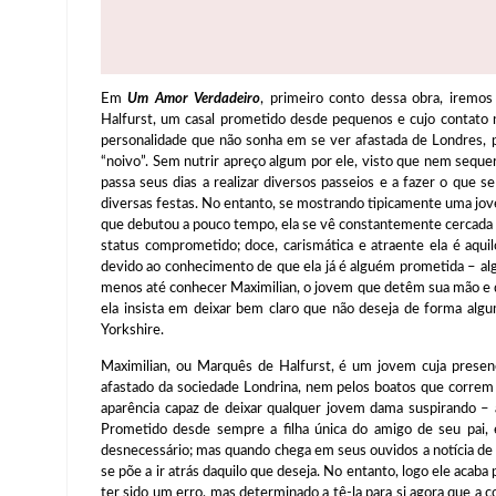
Em
Um Amor Verdadeiro
, primeiro conto dessa obra, iremo
Halfurst, um casal prometido desde pequenos e cujo contato 
personalidade que não sonha em se ver afastada de Londres, 
“noivo”. Sem nutrir apreço algum por ele, visto que nem seque
passa seus dias a realizar diversos passeios e a fazer o que
diversas festas. No entanto, se mostrando tipicamente uma j
que debutou a pouco tempo, ela se vê constantemente cercada 
status comprometido; doce, carismática e atraente ela é aqu
devido ao conhecimento de que ela já é alguém prometida – al
menos até conhecer Maximilian, o jovem que detêm sua mão e q
ela insista em deixar bem claro que não deseja de forma alg
Yorkshire.
Maximilian, ou Marquês de Halfurst, é um jovem cuja presen
afastado da sociedade Londrina, nem pelos boatos que correm s
aparência capaz de deixar qualquer jovem dama suspirando – 
Prometido desde sempre a filha única do amigo de seu pai, 
desnecessário; mas quando chega em seus ouvidos a notícia de
se põe a ir atrás daquilo que deseja. No entanto, logo ele aca
ter sido um erro, mas determinado a tê-la para si agora que a c