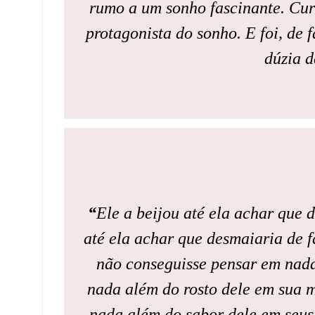
rumo a um sonho fascinante. Cur
protagonista do sonho. E foi, de 
dúzia d
“
Ele a beijou até ela achar que 
até ela achar que desmaiaria de fa
não conseguisse pensar em nada
nada além do rosto dele em sua m
nada além do sabor dele em seu