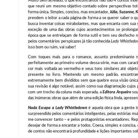
Muito bem atrelado, o que encontramos não são 4 contos in
que reuni um mesmo objetivo contado sobre perspectivas to
forma única. Simples, conciso, mas encantador,
Júlia, Suzanne, 
prendem o leitor a cada página de forma a se querer saber o q
busca inventar coisas mirabolantes, mas que encanta com sua 
exceção de uma das obras cujos acontecimentos se prolong
época que se entrelaçam de forma sutil e tem seu desfecho 
pelos comentários perspicazes já tão conhecida
Lady Whistled
isso bom ou ruim, vai saber!
Com toques mais para o romance, assunto predominante na
perfeitamente ao primeiro volume dessa série, mas com caracte
cor mais voltada ao vermelho e seus tons similares até obj
presente no livro. Mantendo um mesmo padrão, encontram
extremamente bem divididos sem que quebre essa visão única
sua revisão é algo notável, assim como sua diagramação cujos
com um trecho da coluna mais esperada, a
Editora Arqueiro
sou
das inúmeras obras que além de uma edição física linda, apres
Nada Escapa a Lady Whistledown
é aquela obra que a gente i
surpreendido pelos comentários inteligentes, pelas estórias m
me convencer tanto – e pelos protagonistas encantadores. Repl
desejar de forma a encantar a todos. Coesa, simples e concisa,
de contos não encontrará profundidade e lições importantes sob