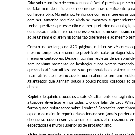
Falar sobre um livro de contos nunca é fácil, é preciso que se 
se falar nem de mais e nem de menos, mas o suficiente para 
conhece a obra. No entanto, tenho que confessar que essas qu
com seu tamanho reduzido ainda se mostram surpreendentes
tenho que dizer que esse não é o meu preferido da duologia,
construção muito maior do que esse volume, mesmo assim, e
ao se unirem e criarem histórias tão diferentes e ao mesmo te
Construído ao longo de 320 páginas, o leitor se vê cercado
mesmo tempo extremamente previsíveis, cujos protagonistas 
menos encantadores. Desde mocinhas repletas de personalidad
sem nenhum momento de hesitação e nos vemos torcendo p
querendo até sacudi-las por suas personalidades extremame
ficam atrás, até mesmo aquele que realmente tem um proble
galanteador que ganham pouco a pouco nossos corações ao de
deseja.
Repleto de química, todos os casais são altamente contagiantes
situações divertidas e inusitadas. E o que falar de Lady Wh
forma quase onipresente sobre Londres? Sarcástica, com tirad
o posto da maior fofoqueira da sociedade sem jamais perder a
do que só poderia ser visto como impecável e essencial, v
espectadora e muito superior ao de protagonismo.