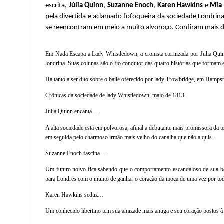
escrita,
Júlia Quinn
,
Suzanne Enoch
,
Karen Hawkins
e
Mia
pela divertida e aclamado fofoqueira da sociedade Londrin
se reencontram em meio a muito alvoroço. Confiram mais de
Em Nada Escapa a Lady Whistledown, a cronista eternizada por Julia Quin
londrina. Suas colunas são o fio condutor das quatro histórias que formam e
Há tanto a ser dito sobre o baile oferecido por lady Trowbridge, em Hamps
Crônicas da sociedade de lady Whistledown, maio de 1813
Julia Quinn encanta…
A alta sociedade está em polvorosa, afinal a debutante mais promissora da 
em seguida pelo charmoso irmão mais velho do canalha que não a quis.
Suzanne Enoch fascina…
Um futuro noivo fica sabendo que o comportamento escandaloso de sua bel
para Londres com o intuito de ganhar o coração da moça de uma vez por to
Karen Hawkins seduz…
Um conhecido libertino tem sua amizade mais antiga e seu coração postos à