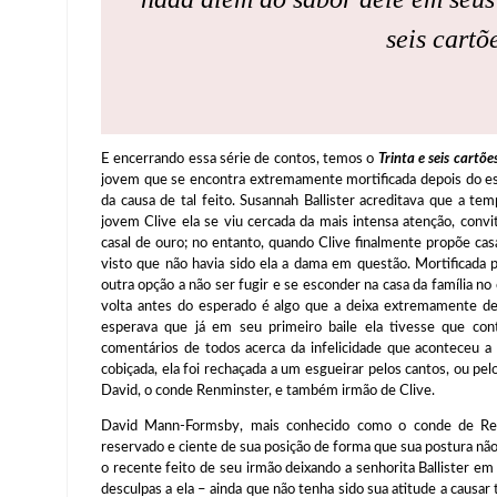
seis cartõ
E encerrando essa série de contos, temos o
Trinta e seis cartõ
jovem que se encontra extremamente mortificada depois do es
da causa de tal feito. Susannah Ballister acreditava que a t
jovem Clive ela se viu cercada da mais intensa atenção, conv
casal de ouro; no entanto, quando Clive finalmente propõe ca
visto que não havia sido ela a dama em questão. Mortificada 
outra opção a não ser fugir e se esconder na casa da família 
volta antes do esperado é algo que a deixa extremamente des
esperava que já em seu primeiro baile ela tivesse que con
comentários de todos acerca da infelicidade que aconteceu a
cobiçada, ela foi rechaçada a um esgueirar pelos cantos, ou pe
David, o conde Renminster, e também irmão de Clive.
David Mann-Formsby, mais conhecido como o conde de R
reservado e ciente de sua posição de forma que sua postura nã
o recente feito de seu irmão deixando a senhorita Ballister em
desculpas a ela – ainda que não tenha sido sua atitude a caus