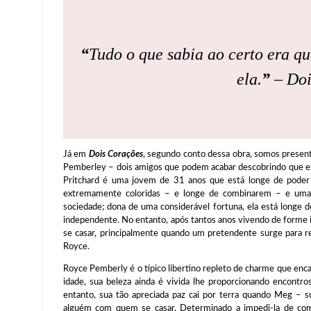
“
Tudo o que sabia ao certo era q
ela.
”
–
Doi
Já em
Dois Corações
, segundo conto dessa obra, somos presente
Pemberley – dois amigos que podem acabar descobrindo que exi
Pritchard é uma jovem de 31 anos que está longe de poder
extremamente coloridas – e longe de combinarem – e uma p
sociedade; dona de uma considerável fortuna, ela está longe 
independente. No entanto, após tantos anos vivendo de forme 
se casar, principalmente quando um pretendente surge para r
Royce.
Royce Pemberly é o típico libertino repleto de charme que en
idade, sua beleza ainda é vivida lhe proporcionando encont
entanto, sua tão apreciada paz cai por terra quando Meg – s
alguém com quem se casar. Determinado a impedi-la de come